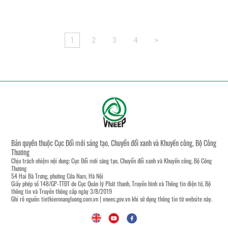
1
2
3
4
>
Bản quyền thuộc Cục Đổi mới sáng tạo, Chuyển đổi xanh và Khuyến công, Bộ Công
Thương
Chịu trách nhiệm nội dung: Cục Đổi mới sáng tạo, Chuyển đổi xanh và Khuyến công, Bộ Công
Thương
54 Hai Bà Trưng, phường Cửa Nam, Hà Nội
Giấy phép số 148/GP-TTĐT do Cục Quản lý Phát thanh, Truyền hình và Thông tin điện tử, Bộ
thông tin và Truyền thông cấp ngày 3/8/2019
Ghi rõ nguồn:
tietkiemnangluong.com.vn
|
vneec.gov.vn
khi sử dụng thông tin từ website này.