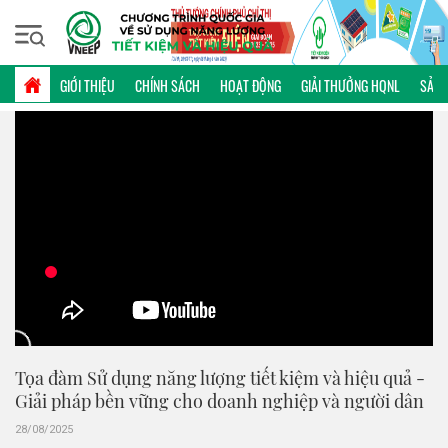
Thứ năm, 06/08/2026 | 09:54 GMT+7
VIDEO
GIỚI THIỆU
CHÍNH SÁCH
HOẠT ĐỘNG
GIẢI THƯỞNG HQNL
SẢN 
Tọa đàm Sử dụng năng lượng tiết kiệm và hiệu quả -
Giải pháp bền vững cho doanh nghiệp và người dân
28/08/2025