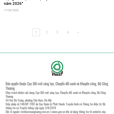
năm 2026"
17/06/2026
1
2
3
4
>
Bản quyền thuộc Cục Đổi mới sáng tạo, Chuyển đổi xanh và Khuyến công, Bộ Công
Thương
Chịu trách nhiệm nội dung: Cục Đổi mới sáng tạo, Chuyển đổi xanh và Khuyến công, Bộ Công
Thương
54 Hai Bà Trưng, phường Cửa Nam, Hà Nội
Giấy phép số 148/GP-TTĐT do Cục Quản lý Phát thanh, Truyền hình và Thông tin điện tử, Bộ
thông tin và Truyền thông cấp ngày 3/8/2019
Ghi rõ nguồn:
tietkiemnangluong.com.vn
|
vneec.gov.vn
khi sử dụng thông tin từ website này.