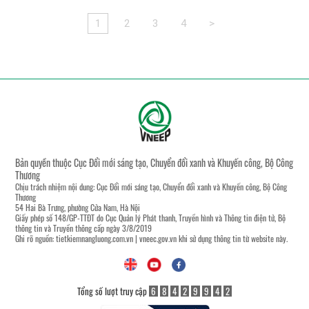
1
2
3
4
>
Bản quyền thuộc Cục Đổi mới sáng tạo, Chuyển đổi xanh và Khuyến công, Bộ Công
Thương
Chịu trách nhiệm nội dung: Cục Đổi mới sáng tạo, Chuyển đổi xanh và Khuyến công, Bộ Công
Thương
54 Hai Bà Trưng, phường Cửa Nam, Hà Nội
Giấy phép số 148/GP-TTĐT do Cục Quản lý Phát thanh, Truyền hình và Thông tin điện tử, Bộ
thông tin và Truyền thông cấp ngày 3/8/2019
Ghi rõ nguồn:
tietkiemnangluong.com.vn
|
vneec.gov.vn
khi sử dụng thông tin từ website này.
Tổng số lượt truy cập
6
8
4
2
9
9
4
2