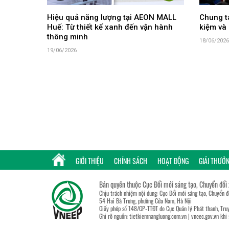
Hiệu quả năng lượng tại AEON MALL
Chung ta
Huế: Từ thiết kế xanh đến vận hành
kiệm và 
thông minh
18/06/2026
19/06/2026
GIỚI THIỆU
CHÍNH SÁCH
HOẠT ĐỘNG
GIẢI THƯỞ
Bản quyền thuộc Cục Đổi mới sáng tạo, Chuyển đổi
Chịu trách nhiệm nội dung: Cục Đổi mới sáng tạo, Chuyển 
54 Hai Bà Trưng, phường Cửa Nam, Hà Nội
Giấy phép số 148/GP-TTĐT do Cục Quản lý Phát thanh, Truy
Ghi rõ nguồn:
tietkiemnangluong.com.vn
|
vneec.gov.vn
khi 