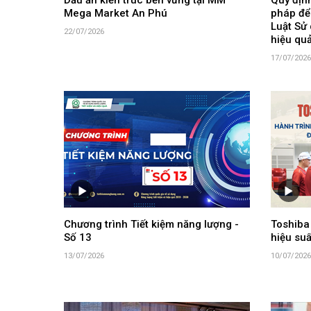
Dấu ấn kiến trúc bền vững tại MM
Quy định
Mega Market An Phú
pháp để
Luật Sử 
22/07/2026
hiệu qu
17/07/2026
Chương trình Tiết kiệm năng lượng -
Toshiba
Số 13
hiệu suấ
13/07/2026
10/07/2026