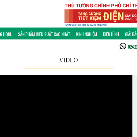
NG HQNL
SẢN PHẨM HIỆU SUẤT CAO NHẤT
KINH NGHIỆM
ĐIỂN HÌNH
GIẢI B
024.2
VIDEO