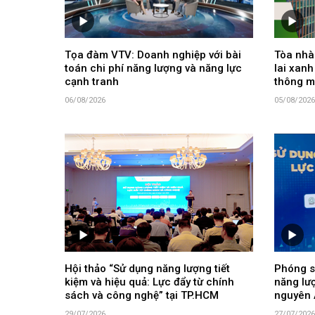
Tọa đàm VTV: Doanh nghiệp với bài
Tòa nhà 
toán chi phí năng lượng và năng lực
lai xanh
cạnh tranh
thông m
06/08/2026
05/08/2026
Hội thảo “Sử dụng năng lượng tiết
Phóng s
kiệm và hiệu quả: Lực đẩy từ chính
năng lư
sách và công nghệ” tại TP.HCM
nguyên 
29/07/2026
27/07/2026