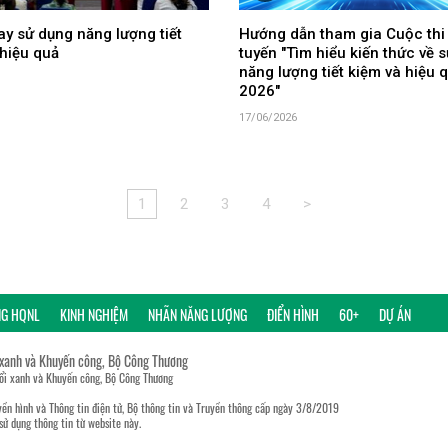
y sử dụng năng lượng tiết
Hướng dẫn tham gia Cuộc thi
hiệu quả
tuyến "Tìm hiểu kiến thức về 
năng lượng tiết kiệm và hiệu
2026"
17/06/2026
1
2
3
4
>
NG HQNL
KINH NGHIỆM
NHÃN NĂNG LƯỢNG
ĐIỂN HÌNH
60+
DỰ ÁN
 xanh và Khuyến công, Bộ Công Thương
đổi xanh và Khuyến công, Bộ Công Thương
ền hình và Thông tin điện tử, Bộ thông tin và Truyền thông cấp ngày 3/8/2019
sử dụng thông tin từ website này.