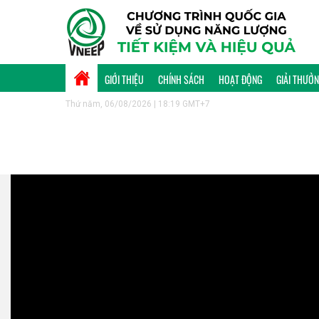
GIỚI THIỆU
CHÍNH SÁCH
HOẠT ĐỘNG
GIẢI THƯỞ
Thứ năm, 06/08/2026 | 18:19 GMT+7