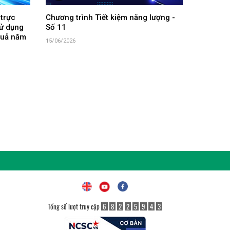
 trực
Chương trình Tiết kiệm năng lượng -
sử dụng
Số 11
 quả năm
15/06/2026
Tổng số lượt truy cập
6
8
2
2
5
9
4
3