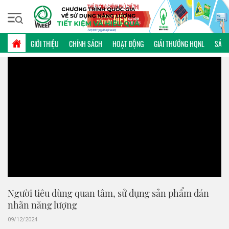
Thứ sáu, 07/08/2026 | 01:14 GMT+7
VIDEO
GIỚI THIỆU
CHÍNH SÁCH
HOẠT ĐỘNG
GIẢI THƯỞNG HQNL
SẢN 
Người tiêu dùng quan tâm, sử dụng sản phẩm dán
nhãn năng lượng
09/12/2024