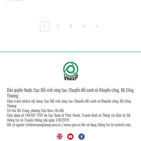
1
2
3
4
>
Bản quyền thuộc Cục Đổi mới sáng tạo, Chuyển đổi xanh và Khuyến công, Bộ Công
Thương
Chịu trách nhiệm nội dung: Cục Đổi mới sáng tạo, Chuyển đổi xanh và Khuyến công, Bộ Công
Thương
54 Hai Bà Trưng, phường Cửa Nam, Hà Nội
Giấy phép số 148/GP-TTĐT do Cục Quản lý Phát thanh, Truyền hình và Thông tin điện tử, Bộ
thông tin và Truyền thông cấp ngày 3/8/2019
Ghi rõ nguồn:
tietkiemnangluong.com.vn
|
vneec.gov.vn
khi sử dụng thông tin từ website này.