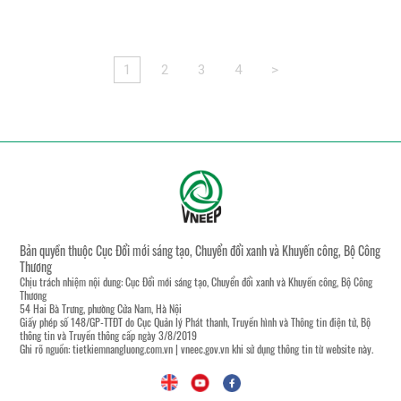
1
2
3
4
>
Bản quyền thuộc Cục Đổi mới sáng tạo, Chuyển đổi xanh và Khuyến công, Bộ Công
Thương
Chịu trách nhiệm nội dung: Cục Đổi mới sáng tạo, Chuyển đổi xanh và Khuyến công, Bộ Công
Thương
54 Hai Bà Trưng, phường Cửa Nam, Hà Nội
Giấy phép số 148/GP-TTĐT do Cục Quản lý Phát thanh, Truyền hình và Thông tin điện tử, Bộ
thông tin và Truyền thông cấp ngày 3/8/2019
Ghi rõ nguồn:
tietkiemnangluong.com.vn
|
vneec.gov.vn
khi sử dụng thông tin từ website này.