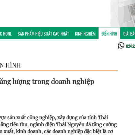
NG HQNL
SẢN PHẨM HIỆU SUẤT CAO NHẤT
KINH NGHIỆM
ĐIỂN HÌNH
GIẢI B
024.2
ỂN HÌNH
năng lượng trong doanh nghiệp
ực sản xuất công nghiệp, xây dựng của tỉnh Thái
năng tiêu thụ, ngành điện Thái Nguyên đã tăng cường
n xuất, kinh doanh, các doanh nghiệp đặc biệt là cơ