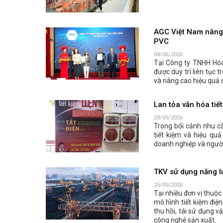
AGC Việt Nam nâng 
PVC
04/06/2026
Tại Công ty TNHH Hóa
được duy trì liên tục 
và nâng cao hiệu quả 
Lan tỏa văn hóa tiế
29/05/2026
Trong bối cảnh nhu cầ
tiết kiệm và hiệu qu
doanh nghiệp và người 
TKV sử dụng năng lư
25/05/2026
Tại nhiều đơn vị thuộ
mô hình tiết kiệm điện
thu hồi, tái sử dụng vậ
công nghệ sản xuất.