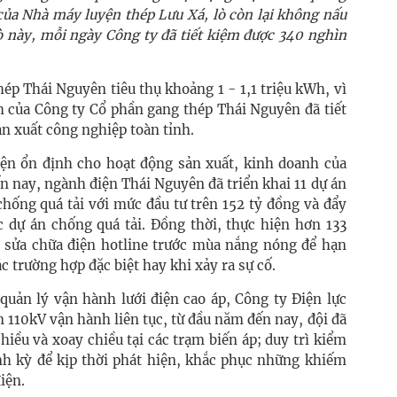
của Nhà máy luyện thép Lưu Xá, lò còn lại không nấu
lò này, mỗi ngày Công ty đã tiết kiệm được 340 nghìn
ép Thái Nguyên tiêu thụ khoảng 1 - 1,1 triệu kWh, vì
 của Công ty Cổ phần gang thép Thái Nguyên đã tiết
n xuất công nghiệp toàn tỉnh.
ện ổn định cho hoạt động sản xuất, kinh doanh của
n nay, ngành điện Thái Nguyên đã triển khai 11 dự án
hống quá tải với mức đầu tư trên 152 tỷ đồng và đẩy
c dự án chống quá tải. Đồng thời, thực hiện hơn 133
n sửa chữa điện hotline trước mùa nắng nóng để hạn
c trường hợp đặc biệt hay khi xảy ra sự cố.
quản lý vận hành lưới điện cao áp, Công ty Điện lực
 110kV vận hành liên tục, từ đầu năm đến nay, đội đã
chiều và xoay chiều tại các trạm biến áp; duy trì kiểm
định kỳ để kịp thời phát hiện, khắc phục những khiếm
iện.