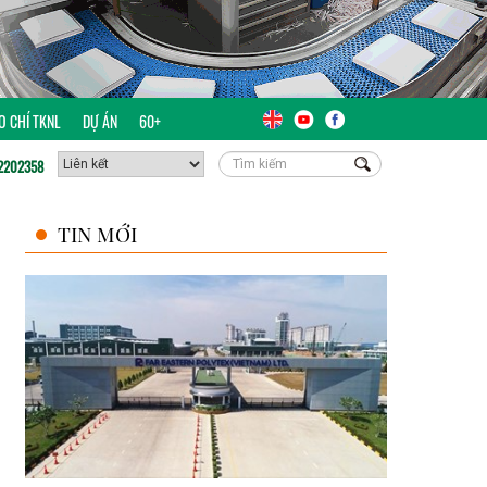
ÁO CHÍ TKNL
DỰ ÁN
60+
2202358
TIN MỚI