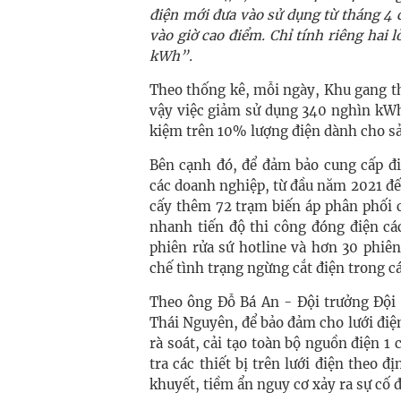
điện mới đưa vào sử dụng từ tháng 4 
vào giờ cao điểm. Chỉ tính riêng hai 
kWh”.
Theo thống kê, mỗi ngày, Khu gang th
vậy việc giảm sử dụng 340 nghìn kWh
kiệm trên 10% lượng điện dành cho sả
Bên cạnh đó, để đảm bảo cung cấp đi
các doanh nghiệp, từ đầu năm 2021 đế
cấy thêm 72 trạm biến áp phân phối c
nhanh tiến độ thi công đóng điện cá
phiên rửa sứ hotline và hơn 30 phiê
chế tình trạng ngừng cắt điện trong cá
Theo ông Đỗ Bá An - Đội trưởng Đội 
Thái Nguyên, để bảo đảm cho lưới điện
rà soát, cải tạo toàn bộ nguồn điện 1 
tra các thiết bị trên lưới điện theo 
khuyết, tiềm ẩn nguy cơ xảy ra sự cố đ