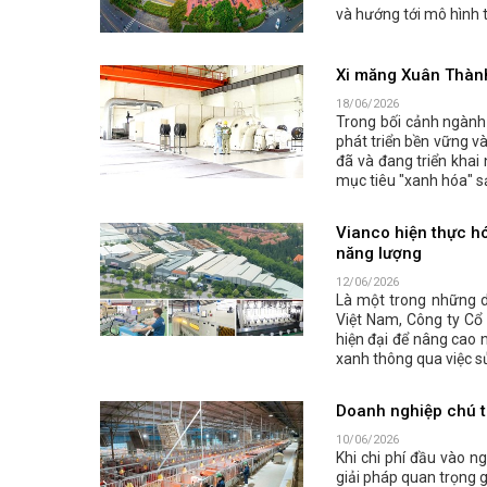
và hướng tới mô hình 
Xi măng Xuân Thành 
18/06/2026
Trong bối cảnh ngành 
phát triển bền vững v
đã và đang triển khai
mục tiêu "xanh hóa" s
Vianco hiện thực hó
năng lượng
12/06/2026
Là một trong những do
Việt Nam, Công ty Cổ
hiện đại để nâng cao n
xanh thông qua việc sử
Doanh nghiệp chú tr
10/06/2026
Khi chi phí đầu vào n
giải pháp quan trọng 