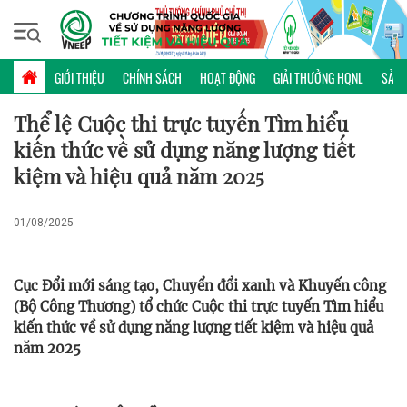
Chủ nhật, 09/08/2026 | 18:47 GMT+7
THỂ LỆ
GIỚI THIỆU
CHÍNH SÁCH
HOẠT ĐỘNG
GIẢI THƯỞNG HQNL
SẢN 
Thể lệ Cuộc thi trực tuyến Tìm hiểu
kiến thức về sử dụng năng lượng tiết
kiệm và hiệu quả năm 2025
01/08/2025
Cục Đổi mới sáng tạo, Chuyển đổi xanh và Khuyến công
(Bộ Công Thương) tổ chức Cuộc thi trực tuyến Tìm hiểu
kiến thức về sử dụng năng lượng tiết kiệm và hiệu quả
năm 2025