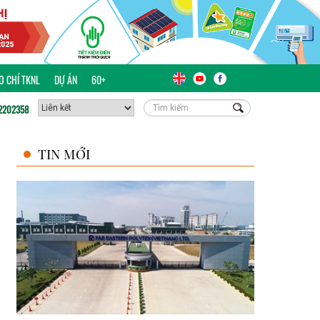
ÁO CHÍ TKNL
DỰ ÁN
60+
2202358
TIN MỚI