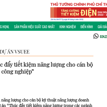
NG HQNL
SẢN PHẨM HIỆU SUẤT CAO NHẤT
KINH NGHIỆM
ĐIỂN HÌNH
GIẢI B
024.2
 DỰ ÁN VSUEE
úc đẩy tiết kiệm năng lượng cho cán bộ
 công nghiệp”
m năng lượng cho cán bộ kỹ thuật năng lượng doanh
 án “Thúc đẩy tiết kiệm năng lượng trong các ngành