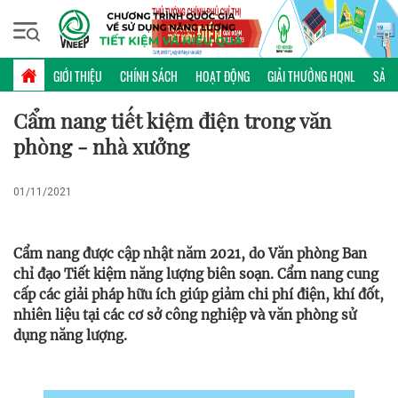
Thứ năm, 06/08/2026 | 09:29 GMT+7
SỔ TAY
GIỚI THIỆU
CHÍNH SÁCH
HOẠT ĐỘNG
GIẢI THƯỞNG HQNL
SẢN 
Cẩm nang tiết kiệm điện trong văn
phòng - nhà xưởng
01/11/2021
Cẩm nang được cập nhật năm 2021, do Văn phòng Ban
chỉ đạo Tiết kiệm năng lượng biên soạn. Cẩm nang cung
cấp các giải pháp hữu ích giúp giảm chi phí điện, khí đốt,
nhiên liệu tại các cơ sở công nghiệp và văn phòng sử
dụng năng lượng.