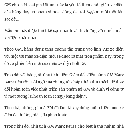
GM cho biết loại pin Ultium này là yếu tố then chốt giúp xe điện
của hãng duy trì phạm vi hoạt động đạt tới 645km mỗi một lần
sạc đầu.
Mẫu pin này được thiết kế sạc nhanh và thích ứng với nhiều mẫu
xe điện khác nhau.
Theo GM, hãng đang tăng cường tập trung vào lĩnh vực xe điện
với một vài mẫu xe điện mới sẽ được ra mắt trong năm nay, trong
đó có phiên bản mới của mẫu xe điện Bolt EV.
Trao đổi với báo giới, Chủ tịch kiêm Giám đốc điều hành GM Mary
Barra nêu rõ:"Đội ngũ của chúng tôi chấp nhận thử thách để thay
đổi hoàn toàn việc phát triển sản phẩm tại GM và định vị công ty
vì một tương lai hoàn toàn (chạy) bằng điện".
Theo bà, những gì mà GM đã làm là xây dựng một chiến lược xe
điện đa thương hiệu, đa phân khúc.
Trong khi đó, Chủ tịch GM Mark Reuss cho biết hàng nghìn nhà