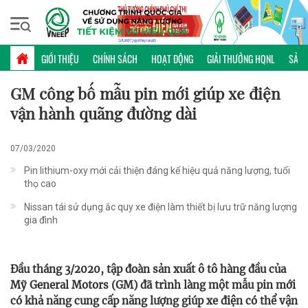
Thứ bảy, 08/08/2026 | 14:51 GMT+7
SẢN PHẨM TIẾT KIỆM NĂNG LƯỢNG
GIỚI THIỆU
CHÍNH SÁCH
HOẠT ĐỘNG
GIẢI THƯỞNG HQNL
SẢN 
GM công bố mẫu pin mới giúp xe điện
vận hành quãng đường dài
07/03/2020
Pin lithium-oxy mới cải thiện đáng kể hiệu quả năng lượng, tuổi
thọ cao
Nissan tái sử dụng ắc quy xe điện làm thiết bị lưu trữ năng lượng
gia đình
Đầu tháng 3/2020, tập đoàn sản xuất ô tô hàng đầu của
Mỹ General Motors (GM) đã trình làng một mẫu pin mới
có khả năng cung cấp năng lượng giúp xe điện có thể vận