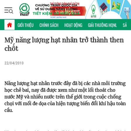
Thứ bảy, 08/08/2026 | 16:15 GMT+7
PHỔ BIẾN KIẾN THỨC
GIỚI THIỆU
CHÍNH SÁCH
HOẠT ĐỘNG
GIẢI THƯỞNG HQNL
SẢN 
Mỹ năng lượng hạt nhân trở thành then
chốt
22/04/2010
Năng lượng hạt nhân trước đây đã bị các nhà môi trường
học chê bai, nay đã được xem như một lối thoát cho
nước Mỹ và nhiều nước trên thế giới trong cuộc chống
chọi với mối đe dọa của hiện tượng biến đổi khí hậu toàn
cầu.