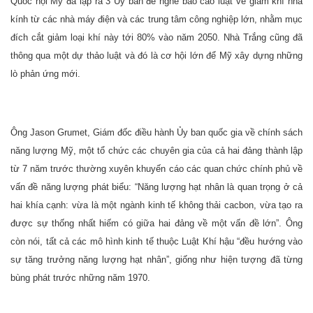
Quốc hội Mỹ đã lập ra 3 Ủy ban để nghe báo cáo luật về giảm khí nhà
kính từ các nhà máy điện và các trung tâm công nghiệp lớn, nhằm mục
đích cắt giảm loại khí này tới 80% vào năm 2050. Nhà Trắng cũng đã
thông qua một dự thảo luật và đó là cơ hội lớn để Mỹ xây dựng những
lò phản ứng mới.
Ông Jason Grumet, Giám đốc điều hành Ủy ban quốc gia về chính sách
năng lượng Mỹ, một tổ chức các chuyên gia của cả hai đảng thành lập
từ 7 năm trước thường xuyên khuyến cáo các quan chức chính phủ về
vấn đề năng lượng phát biểu: “Năng lượng hạt nhân là quan trọng ở cả
hai khía cạnh: vừa là một ngành kinh tế không thải cacbon, vừa tạo ra
được sự thống nhất hiếm có giữa hai đảng về một vấn đề lớn”. Ông
còn nói, tất cả các mô hình kinh tế thuộc Luật Khí hậu “đều hướng vào
sự tăng trưởng năng lượng hạt nhân”, giống như hiện tượng đã từng
bùng phát trước những năm 1970.