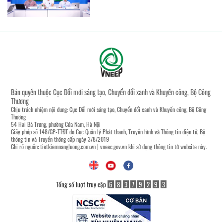
Bản quyền thuộc Cục Đổi mới sáng tạo, Chuyển đổi xanh và Khuyến công, Bộ Công
Thương
Chịu trách nhiệm nội dung: Cục Đổi mới sáng tạo, Chuyển đổi xanh và Khuyến công, Bộ Công
Thương
54 Hai Bà Trưng, phường Cửa Nam, Hà Nội
Giấy phép số 148/GP-TTĐT do Cục Quản lý Phát thanh, Truyền hình và Thông tin điện tử, Bộ
thông tin và Truyền thông cấp ngày 3/8/2019
Ghi rõ nguồn:
tietkiemnangluong.com.vn
|
vneec.gov.vn
khi sử dụng thông tin từ website này.
Tổng số lượt truy cập
6
8
3
7
9
2
9
3