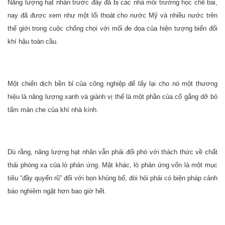
Năng lượng hạt nhân trước đây đã bị các nhà môi trường học chê bai,
nay đã được xem như một lối thoát cho nước Mỹ và nhiều nước trên
thế giới trong cuộc chống chọi với mối đe dọa của hiện tượng biến đổi
khí hậu toàn cầu.
Một chiến dịch bền bỉ của công nghiệp để lấy lại cho nó một thương
hiệu là năng lượng xanh và giành vị thế là một phần của cố gắng dỡ bỏ
tấm màn che của khí nhà kính.
Dù rằng, năng lượng hạt nhân vẫn phải đối phó với thách thức về chất
thải phóng xạ của lò phản ứng. Mặt khác, lò phản ứng vốn là một mục
tiêu “đầy quyến rũ” đối với bọn khủng bố, đòi hỏi phải có biện pháp cảnh
báo nghiêm ngặt hơn bao giờ hết.