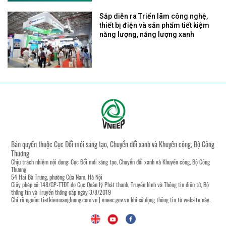
Sắp diễn ra Triển lãm công nghệ,
thiết bị điện và sản phẩm tiết kiệm
năng lượng, năng lượng xanh
Bản quyền thuộc Cục Đổi mới sáng tạo, Chuyển đổi xanh và Khuyến công, Bộ Công
Thương
Chịu trách nhiệm nội dung: Cục Đổi mới sáng tạo, Chuyển đổi xanh và Khuyến công, Bộ Công
Thương
54 Hai Bà Trưng, phường Cửa Nam, Hà Nội
Giấy phép số 148/GP-TTĐT do Cục Quản lý Phát thanh, Truyền hình và Thông tin điện tử, Bộ
thông tin và Truyền thông cấp ngày 3/8/2019
Ghi rõ nguồn:
tietkiemnangluong.com.vn
|
vneec.gov.vn
khi sử dụng thông tin từ website này.