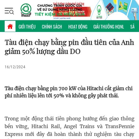
Thứ năm, 06/08/2026 | 18:25 GMT+7
PHỔ BIẾN KIẾN THỨC
GIỚI THIỆU
CHÍNH SÁCH
HOẠT ĐỘNG
GIẢI THƯỞNG HQNL
SẢN 
Tàu điện chạy bằng pin đầu tiên của Anh
giảm 50% lượng dầu DO
16/12/2024
Tàu điện chạy bằng pin 700 kW của Hitachi cắt giảm chi
phí nhiên liệu lên tới 50% và không gây phát thải.
Trong một động thái tiên phong hướng đến giao thông
bền vững, Hitachi Rail, Angel Trains và TransPennie
Express mới đây đã hoàn thành thử nghiệm tàu chạy