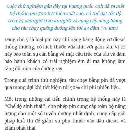
Cuộc thử nghiệm gần đây tại Vương quốc Anh đã ra mắt
hệ thống pin 700 kW hiệu suất cao, có thể đạt tốc độ
trên 75 dặm/giờ (120 km/giờ) và cung cấp năng lượng
cho tàu chạy quãng đường lên tới 43 dặm (70 km).
Đáng chú ý là loại pin này chỉ nặng bằng động cơ diesel
thông thường, có kích thước vừa khít với gầm tàu. Vị trí
này bảo toàn sự cân bằng về mặt cấu trúc của tàu và đảm
bảo hành khách có trải nghiệm êm ái mà không làm
tăng độ mòn của đường ray.
Trong quá trình thử nghiệm, tàu chạy bằng pin đã vượt
quá mong đợi khi tiết kiệm tới 50% chi phí nhiên liệu.
Một trong những cải tiến chính trong hệ thống này là
“Chế độ sinh thái”, cho phép pin cung cấp toàn bộ năng
lượng cho một số tuyến đường nhất định, cung cấp giải
pháp khả thi để giảm sự phụ thuộc vào dầu diesel và
giảm phát thải.