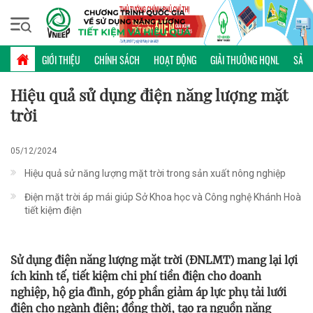
Thứ năm, 06/08/2026 | 14:57 GMT+7
PHỔ BIẾN KIẾN THỨC
GIỚI THIỆU
CHÍNH SÁCH
HOẠT ĐỘNG
GIẢI THƯỞNG HQNL
SẢN 
Hiệu quả sử dụng điện năng lượng mặt
trời
05/12/2024
Hiệu quả sử năng lượng mặt trời trong sản xuất nông nghiệp
Điện mặt trời áp mái giúp Sở Khoa học và Công nghệ Khánh Hoà
tiết kiệm điện
Sử dụng điện năng lượng mặt trời (ĐNLMT) mang lại lợi
ích kinh tế, tiết kiệm chi phí tiền điện cho doanh
nghiệp, hộ gia đình, góp phần giảm áp lực phụ tải lưới
điện cho ngành điện; đồng thời, tạo ra nguồn năng