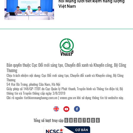
nối Mạng lưới tiết kiệm năng lượng
Việt Nam
Bản quyền thuộc Cục Đổi mới sáng tạo, Chuyển đổi xanh và Khuyến công, Bộ Công
Thương
Chịu trách nhiệm nội dung: Cục Đổi mới sáng tạo, Chuyển đổi xanh và Khuyến công, Bộ Công
Thương
54 Hai Bà Trưng, phường Cửa Nam, Hà Nội
Giấy phép số 148/GP-TTĐT do Cục Quản lý Phát thanh, Truyền hình và Thông tin điện tử, Bộ
thông tin và Truyền thông cấp ngày 3/8/2019
Ghi rõ nguồn:
tietkiemnangluong.com.vn
|
vneec.gov.vn
khi sử dụng thông tin từ website này.
Tổng số lượt truy cập
6
8
3
8
7
4
0
6