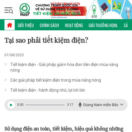
Thứ bảy, 08/08/2026 | 20:25 GMT+7
PHỔ BIẾN KIẾN THỨC
GIỚI THIỆU
CHÍNH SÁCH
HOẠT ĐỘNG
GIẢI THƯỞNG HQNL
SẢN 
Tại sao phải tiết kiệm điện?
07/08/2025
Tiết kiệm điện - Giải pháp giảm hóa đơn tiền điện mùa nắng
nóng
Các giải pháp tiết kiệm điện trong mùa nắng nóng
Tiết kiệm điện - hành động nhỏ, lợi ích lớn
Giọng Nam miền Bắc
0:00
3:17
Sử dụng điện an toàn, tiết kiệm, hiệu quả không những