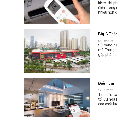
kiệm chi p
điện trong
nhiều hơn k
Big C Thă
09/06/2025
Sử dụng nă
mà Trung t
góp phần ti
Điểm danh
14/05/2025
Tìm hiểu cá
tối ưu hóa 
cao chất lư