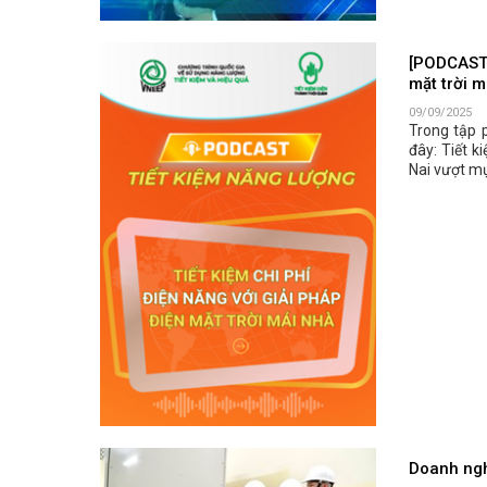
[PODCAST T
mặt trời m
09/09/2025
Trong tập 
đây: Tiết k
Nai vượt mục
Doanh ngh