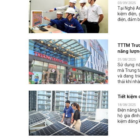
03/09/2025
Tại Nghệ An
kiệm điện, 
điện, đảm b
TTTM Trươ
năng lượn
31/08/2025
Sử dụng nă
mà Trung t
và đang tr
thải khí nhà
Tiết kiệm 
18/08/2025
Điện năng l
hộ gia đình
kiệm đáng k