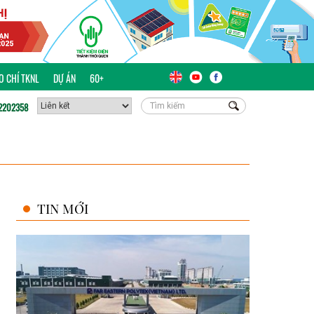
ÁO CHÍ TKNL
DỰ ÁN
60+
2202358
TIN MỚI