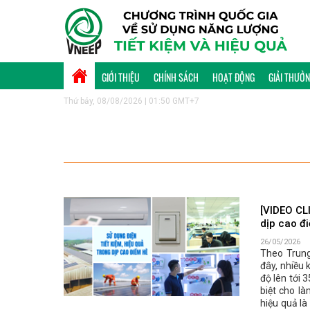
GIỚI THIỆU
CHÍNH SÁCH
HOẠT ĐỘNG
GIẢI THƯỞ
Thứ bảy, 08/08/2026 | 01:50 GMT+7
[VIDEO CLI
dịp cao đ
26/05/2026
Theo Trung
đây, nhiều 
độ lên tới 
biệt cho là
hiệu quả là