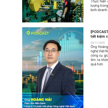
Thực hiện 
lượng tron
kinh doanh 
[PODCAST:
tiết kiệm 
03/11/2025
Ông Hoàng 
nghệ Việt 
công cụ giú
tìm ra nhữn
quả hơn.