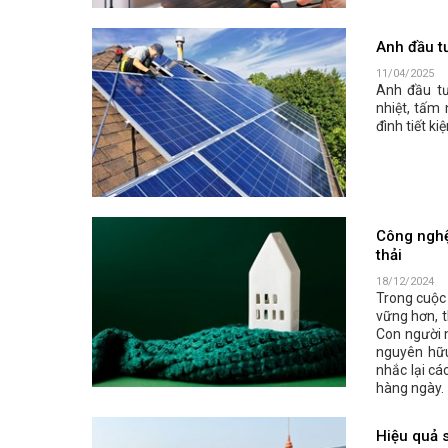
Anh đầu tư
11/04/2025
Anh đầu tư
nhiệt, tấm
đình tiết ki
Công nghệ 
thải
18/12/2024
Trong cuộc 
vững hơn, t
Con người 
nguyên hữu
nhắc lại cá
hàng ngày.
Hiệu quả 