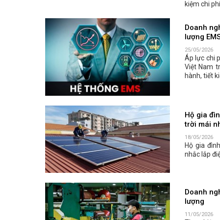
kiệm chi ph
Doanh ngh
lượng EM
25/05/2026
Áp lực chi 
Việt Nam t
hành, tiết 
Hộ gia đìn
trời mái n
18/05/2026
Hộ gia đìn
nhắc lắp đi
Doanh ngh
lượng
11/05/2026