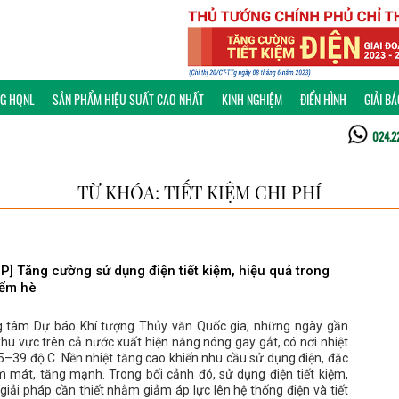
NG HQNL
SẢN PHẨM HIỆU SUẤT CAO NHẤT
KINH NGHIỆM
ĐIỂN HÌNH
GIẢI B
024.2
TỪ KHÓA: TIẾT KIỆM CHI PHÍ
P] Tăng cường sử dụng điện tiết kiệm, hiệu quả trong
iểm hè
 tâm Dự báo Khí tượng Thủy văn Quốc gia, những ngày gần
khu vực trên cả nước xuất hiện nắng nóng gay gắt, có nơi nhiệt
35–39 độ C. Nền nhiệt tăng cao khiến nhu cầu sử dụng điện, đặc
m mát, tăng mạnh. Trong bối cảnh đó, sử dụng điện tiết kiệm,
 giải pháp cần thiết nhằm giảm áp lực lên hệ thống điện và tiết