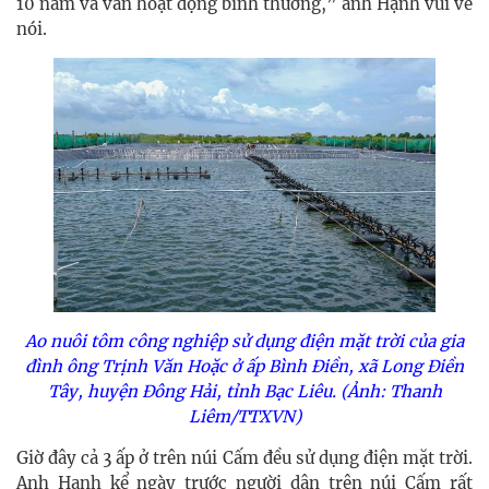
10 năm và vẫn hoạt động bình thường,” anh Hạnh vui vẻ
nói.
Ao nuôi tôm công nghiệp sử dụng điện mặt trời của gia
đình ông Trịnh Văn Hoặc ở ấp Bình Điền, xã Long Điền
Tây, huyện Đông Hải, tỉnh Bạc Liêu. (Ảnh: Thanh
Liêm/TTXVN)
Giờ đây cả 3 ấp ở trên núi Cấm đều sử dụng điện mặt trời.
Anh Hạnh kể ngày trước người dân trên núi Cấm rất