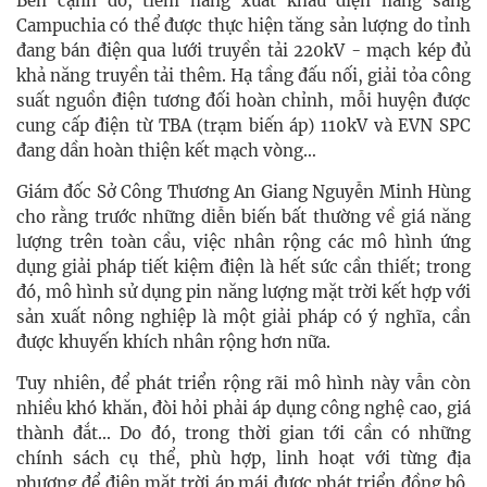
Bên cạnh đó, tiềm năng xuất khẩu điện năng sang
Campuchia có thể được thực hiện tăng sản lượng do tỉnh
đang bán điện qua lưới truyền tải 220kV - mạch kép đủ
khả năng truyền tải thêm. Hạ tầng đấu nối, giải tỏa công
suất nguồn điện tương đối hoàn chỉnh, mỗi huyện được
cung cấp điện từ TBA (trạm biến áp) 110kV và EVN SPC
đang dần hoàn thiện kết mạch vòng…
Giám đốc Sở Công Thương An Giang Nguyễn Minh Hùng
cho rằng trước những diễn biến bất thường về giá năng
lượng trên toàn cầu, việc nhân rộng các mô hình ứng
dụng giải pháp tiết kiệm điện là hết sức cần thiết; trong
đó, mô hình sử dụng pin năng lượng mặt trời kết hợp với
sản xuất nông nghiệp là một giải pháp có ý nghĩa, cần
được khuyến khích nhân rộng hơn nữa.
Tuy nhiên, để phát triển rộng rãi mô hình này vẫn còn
nhiều khó khăn, đòi hỏi phải áp dụng công nghệ cao, giá
thành đắt... Do đó, trong thời gian tới cần có những
chính sách cụ thể, phù hợp, linh hoạt với từng địa
phương để điện mặt trời áp mái được phát triển đồng bộ,