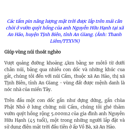
Các tấm pin năng lượng mặt trời được lắp trên mái căn
chòi ở vườn quýt hồng của anh Nguyễn Hữu Hạnh tại xã
An Hảo, huyện Tịnh Biên, tỉnh An Giang. (Ảnh: Thanh
Liêm/TTXVN)
Giúp vùng núi thoát nghèo
Vượt quảng đường khoảng 4km bằng xe môtô từ dưới
chân núi, băng qua nhiều con dốc và những khúc cua
gắt, chúng tôi đến với núi Cấm, thuộc xã An Hảo, thị xã
Tịnh Biên, tỉnh An Giang - vùng đất được mệnh danh là
nóc nhà của miền Tây.
Trên đầu một con dốc gần như dựng dứng, gần chùa
Phật Nhỏ ở lưng chừng núi Cấm, chúng tôi ghé thăm
vườn quýt hồng rộng 5.000m2 của gia đình anh Nguyễn
Hữu Hạnh (45 tuổi), một trong những người lắp đặt và
sử dụng điện mặt trời đầu tiên ở ấp Vồ Bà, xã An Hảo.