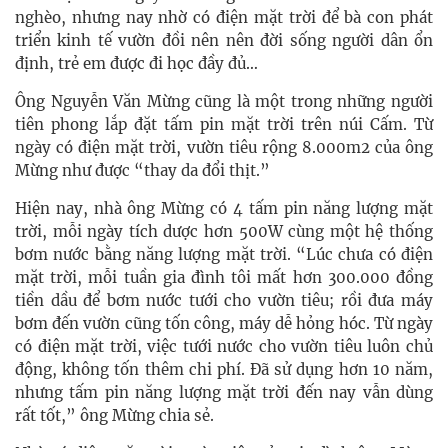
nghèo, nhưng nay nhờ có điện mặt trời để bà con phát
triển kinh tế vườn đồi nên nên đời sống người dân ổn
định, trẻ em được đi học đầy đủ…
Ông Nguyễn Văn Mừng cũng là một trong những người
tiên phong lắp đặt tấm pin mặt trời trên núi Cấm. Từ
ngày có điện mặt trời, vườn tiêu rộng 8.000m2 của ông
Mừng như được “thay da đổi thịt.”
Hiện nay, nhà ông Mừng có 4 tấm pin năng lượng mặt
trời, mỗi ngày tích dược hơn 500W cùng một hệ thống
bơm nước bằng năng lượng mặt trời. “Lúc chưa có điện
mặt trời, mỗi tuần gia đình tôi mất hơn 300.000 đồng
tiền dầu để bơm nước tưới cho vườn tiêu; rồi đưa máy
bơm đến vườn cũng tốn công, máy dễ hỏng hóc. Từ ngày
có điện mặt trời, việc tưới nước cho vườn tiêu luôn chủ
động, không tốn thêm chi phí. Đã sử dụng hơn 10 năm,
nhưng tấm pin năng lượng mặt trời đến nay vẫn dùng
rất tốt,” ông Mừng chia sẻ.