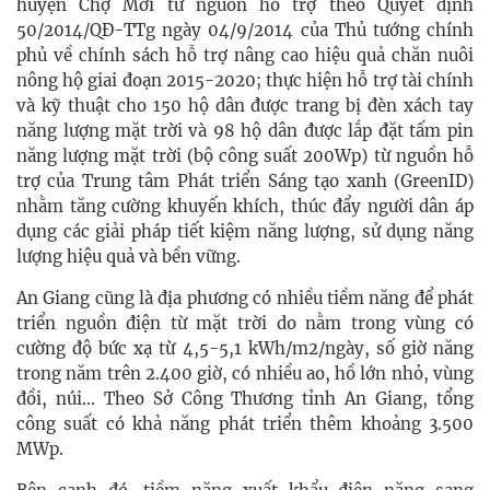
huyện Chợ Mới từ nguồn hỗ trợ theo Quyết định
50/2014/QĐ-TTg ngày 04/9/2014 của Thủ tướng chính
phủ về chính sách hỗ trợ nâng cao hiệu quả chăn nuôi
nông hộ giai đoạn 2015-2020; thực hiện hỗ trợ tài chính
và kỹ thuật cho 150 hộ dân được trang bị đèn xách tay
năng lượng mặt trời và 98 hộ dân được lắp đặt tấm pin
năng lượng mặt trời (bộ công suất 200Wp) từ nguồn hỗ
trợ của Trung tâm Phát triển Sáng tạo xanh (GreenID)
nhằm tăng cường khuyến khích, thúc đẩy người dân áp
dụng các giải pháp tiết kiệm năng lượng, sử dụng năng
lượng hiệu quả và bền vững.
An Giang cũng là địa phương có nhiều tiềm năng để phát
triển nguồn điện từ mặt trời do nằm trong vùng có
cường độ bức xạ từ 4,5-5,1 kWh/m2/ngày, số giờ năng
trong năm trên 2.400 giờ, có nhiều ao, hồ lớn nhỏ, vùng
đồi, núi... Theo Sở Công Thương tỉnh An Giang, tổng
công suất có khả năng phát triển thêm khoảng 3.500
MWp.