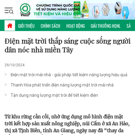
Thứ sáu, 07/08/2026 | 23:22 GMT+7
PHỔ BIẾN KIẾN THỨC
GIỚI THIỆU
CHÍNH SÁCH
HOẠT ĐỘNG
GIẢI THƯỞNG HQNL
SẢN 
Điện mặt trời thắp sáng cuộc sống người
dân nóc nhà miền Tây
29/10/2024
Điện mặt trời mái nhà - giải pháp tiết kiệm năng lượng hiệu quả
Thanh Hóa phát triển điện năng lượng mặt trời mái nhà
Tận dụng năng lượng mặt trời để tiết kiệm điện
Từ khu rừng cằn cỗi, nhờ ứng dụng mô hình điện mặt
trời kết hợp sản xuất nông nghiệp, núi Cấm ở xã An Hảo,
thị xã Tịnh Biên, tỉnh An Giang, ngày nay đã “thay da