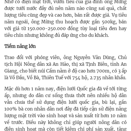
Nhờ có điện mặt trời, vườn tiêu của gia đình ông Mừng
được tưới nước đầy đủ nên năm nào cũng sai quả, chất
lượng tiêu cũng đẹp và cao hơn, bán rất được giá. Vụ tiêu
năm ngoái, ông Mừng thu hoạch được gần 500kg, bán
với giá từ 150.000-250.000 đồng tùy loại tiêu đen hay
tiêu chín nhưng không đủ đáp ứng cho du khách.
Tiềm năng lớn
Trao đổi với phóng viên, ông Nguyễn Văn Dũng, Chủ
tịch Hội Nông dân xã An Hảo, thị xã Tịnh Biên, tỉnh An
Giang, cho biết núi Cấm nằm ở độ cao hơn 700m, có 3 ấp
là Vồ Đầu, Vồ Bà, Thiên Tuế với 754 hộ, 2.735 nhân khẩu.
Mặc dù hơn 1 năm nay, điện lưới Quốc gia đã về tới từng
ấp, nhưng do dân cư sống thưa thớt nên nhiều hộ dân
vẫn chưa thể sử dụng điện lưới quốc gia, bù lại, gần
100% bà con nhân dân nơi đây đã tiếp cận sử điện năng
lượng mặt trời vào sinh hoạt và sản xuất từ hơn 10 năm
về trước. Điều này không chỉ giúp người nông dân có
điện sinh hoạt mà còn tiết kiệm chi phí sản xuất, tăng