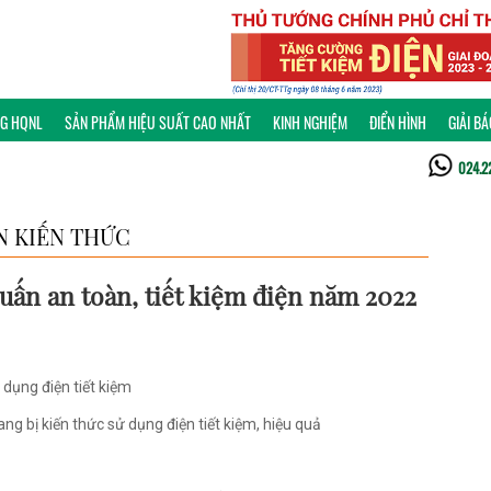
NG HQNL
SẢN PHẨM HIỆU SUẤT CAO NHẤT
KINH NGHIỆM
ĐIỂN HÌNH
GIẢI B
024.2
N KIẾN THỨC
uấn an toàn, tiết kiệm điện năm 2022
dụng điện tiết kiệm
g bị kiến thức sử dụng điện tiết kiệm, hiệu quả