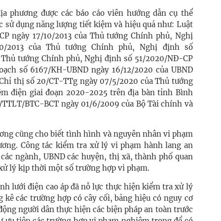
địa phương được các báo cáo viên hướng dẫn cụ thể
c sử dụng năng lượng tiết kiệm và hiệu quả như: Luật
-CP ngày 17/10/2013 của Thủ tướng Chính phủ, Nghị
10/2013 của Thủ tướng Chính phủ, Nghị định số
 Thủ tướng Chính phủ, Nghị định số 51/2020/NĐ-CP
hoạch số 6167/KH-UBND ngày 16/12/2020 của UBND
n Chỉ thị số 20/CT-TTg ngày 07/5/2020 của Thủ tướng
iệm điện giai đoạn 2020-2025 trên địa bàn tỉnh Bình
19/TTLT/BTC-BCT ngày 01/6/2009 của Bộ Tài chính và
ương cũng cho biết tình hình và nguyên nhân vi phạm
hương. Công tác kiểm tra xử lý vi phạm hành lang an
p, các ngành, UBND các huyện, thị xã, thành phố quan
xử lý kịp thời một số trường hợp vi phạm.
h lưới điện cao áp đã nỗ lực thực hiện kiểm tra xử lý
g kê các trường hợp có cây cối, bảng hiệu có nguy cơ
động người dân thực hiện các biện pháp an toàn trước
 ưu tiên các trường hợp vi phạm nghiêm trọng để có