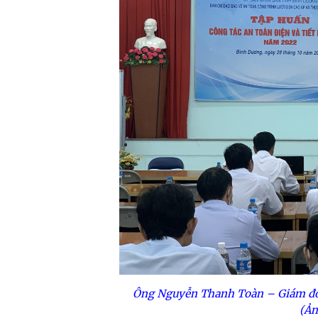
Ông Nguyễn Thanh Toàn – Giám đố
(Ản