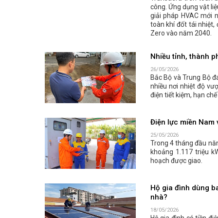
công. Ứng dụng vật li
giải pháp HVAC mới n
toàn khí đốt tái nhiệ
Zero vào năm 2040.
Nhiều tỉnh, thành p
26/05/2026
Bắc Bộ và Trung Bộ đ
nhiều nơi nhiệt độ v
điện tiết kiệm, hạn ch
Điện lực miền Nam v
25/05/2026
Trong 4 tháng đầu năm
khoảng 1.117 triệu k
hoạch được giao.
Hộ gia đình dùng ba
nhà?
18/05/2026
Hộ gia đình có tiền đi