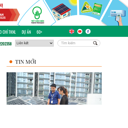
ÁO CHÍ TKNL
DỰ ÁN
60+
2202358
TIN MỚI