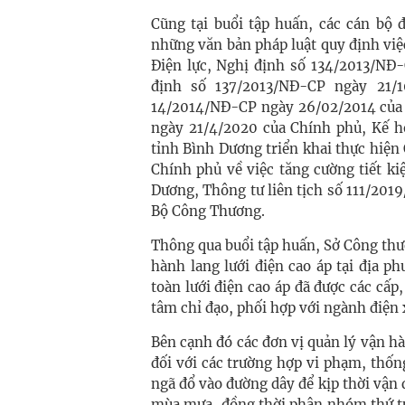
Cũng tại buổi tập huấn, các cán bộ 
những văn bản pháp luật quy định việ
Điện lực, Nghị định số 134/2013/NĐ
định số 137/2013/NĐ-CP ngày 21/
14/2014/NĐ-CP ngày 26/02/2014 của
ngày 21/4/2020 của Chính phủ, Kế 
tỉnh Bình Dương triển khai thực hiệ
Chính phủ về việc tăng cường tiết k
Dương, Thông tư liên tịch số 111/20
Bộ Công Thương.
Thông qua buổi tập huấn, Sở Công th
hành lang lưới điện cao áp tại địa p
toàn lưới điện cao áp đã được các cấ
tâm chỉ đạo, phối hợp với ngành điện 
Bên cạnh đó các đơn vị quản lý vận hàn
đối với các trường hợp vi phạm, thốn
ngã đổ vào đường dây để kịp thời vận 
mùa mưa, đồng thời phân nhóm thứ tự