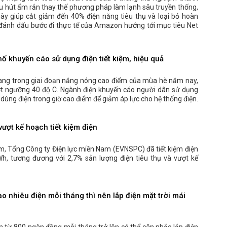
ệu hút ẩm rắn thay thế phương pháp làm lạnh sâu truyền thống,
ày giúp cắt giảm đến 40% điện năng tiêu thụ và loại bỏ hoàn
t, đánh dấu bước đi thực tế của Amazon hướng tới mục tiêu Net
hố khuyến cáo sử dụng điện tiết kiệm, hiệu quả
ang trong giai đoạn nắng nóng cao điểm của mùa hè năm nay,
ượt ngưỡng 40 độ C. Ngành điện khuyến cáo người dân sử dụng
ế dùng điện trong giờ cao điểm để giảm áp lực cho hệ thống điện.
ượt kế hoạch tiết kiệm điện
, Tổng Công ty Điện lực miền Nam (EVNSPC) đã tiết kiệm điện
Wh, tương đương với 2,7% sản lượng điện tiêu thụ và vượt kế
o nhiêu điện mỗi tháng thì nên lắp điện mặt trời mái
ện từ 800 ngàn đồng mỗi tháng trở lên có thể cân nhắc lắp điện