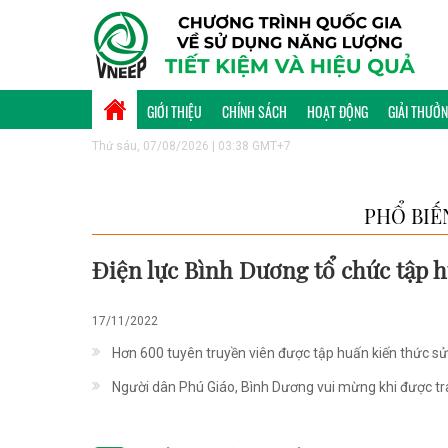
GIỚI THIỆU
CHÍNH SÁCH
HOẠT ĐỘNG
GIẢI THƯỞ
Thứ sáu, 07/08/2026 | 03:38 GMT+7
PHỔ BIẾ
Điện lực Bình Dương tổ chức tập h
17/11/2022
Hơn 600 tuyên truyền viên được tập huấn kiến thức sử 
Người dân Phú Giáo, Bình Dương vui mừng khi được tran