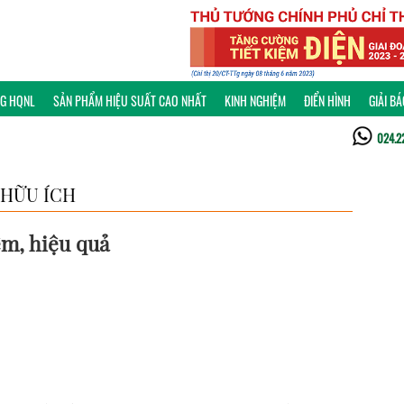
NG HQNL
SẢN PHẨM HIỆU SUẤT CAO NHẤT
KINH NGHIỆM
ĐIỂN HÌNH
GIẢI B
024.2
HỮU ÍCH
ệm, hiệu quả