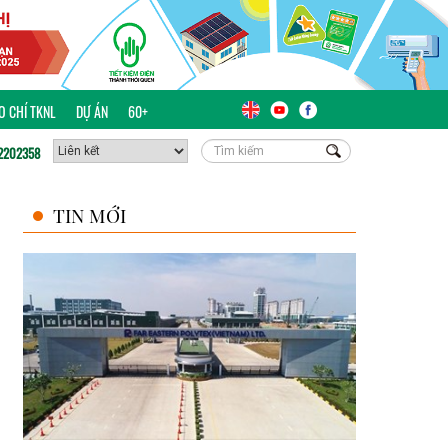
ÁO CHÍ TKNL
DỰ ÁN
60+
2202358
TIN MỚI