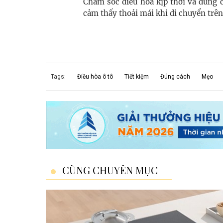
Chăm sóc điều hòa kịp thời và đúng 
cảm thấy thoải mái khi di chuyển trên
Tags:
Điều hòa ô tô
Tiết kiệm
Đúng cách
Mẹo
CÙNG CHUYÊN MỤC