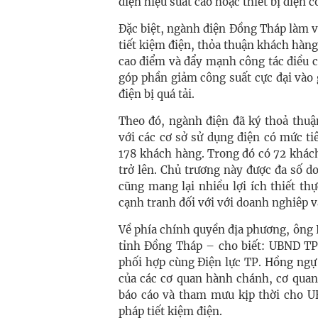
điện hiệu suất cao hoặc thiết bị điện 
Đặc biệt, ngành điện Đồng Tháp làm v
tiết kiệm điện, thỏa thuận khách hàn
cao điểm và đẩy mạnh công tác điều c
góp phần giảm công suất cực đại vào 
điện bị quá tải.
Theo đó, ngành điện đã ký thoả thuậ
với các cơ sở sử dụng điện có mức ti
178 khách hàng. Trong đó có 72 khách
trở lên. Chủ trương này được đa số d
cũng mang lại nhiều lợi ích thiết t
cạnh tranh đối với với doanh nghiêp v
Về phía chính quyền địa phương, ông
tỉnh Đồng Tháp – cho biết: UBND TP
phối hợp cùng Điện lực TP. Hồng ngự 
của các cơ quan hành chánh, cơ quan
báo cáo và tham mưu kịp thời cho U
pháp tiết kiệm điện.