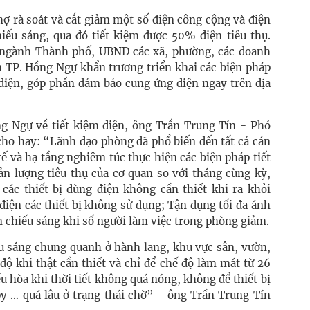
ợ rà soát và cắt giảm một số điện công cộng và điện
iếu sáng, qua đó tiết kiệm được 50% điện tiêu thụ.
, ngành Thành phố, UBND các xã, phường, các doanh
àn TP. Hồng Ngự khẩn trương triển khai các biện pháp
điện, góp phần đảm bảo cung ứng điện ngay trên địa
g Ngự về tiết kiệm điện, ông Trần Trung Tín - Phó
ho hay: “Lãnh đạo phòng đã phổ biến đến tất cả cán
ế và hạ tầng nghiêm túc thực hiện các biện pháp tiết
ản lượng tiêu thụ của cơ quan so với tháng cùng kỳ,
 các thiết bị dùng điện không cần thiết khi ra khỏi
điện các thiết bị không sử dụng; Tận dụng tối đa ánh
èn chiếu sáng khi số người làm việc trong phòng giảm.
u sáng chung quanh ở hành lang, khu vực sân, vườn,
độ khi thật cần thiết và chỉ để chế độ làm mát từ 26
u hòa khi thời tiết không quá nóng, không để thiết bị
 … quá lâu ở trạng thái chờ” - ông Trần Trung Tín