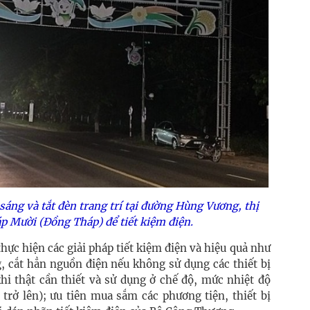
áng và tắt đèn trang trí tại đường Hùng Vương, thị
p Mười (Đồng Tháp) để tiết kiệm điện.
hực hiện các giải pháp tiết kiệm điện và hiệu quả như
ng, cắt hẳn nguồn điện nếu không sử dụng các thiết bị
khi thật cần thiết và sử dụng ở chế độ, mức nhiệt độ
trở lên); ưu tiên mua sắm các phương tiện, thiết bị