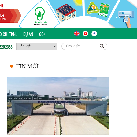
ÁO CHÍ TKNL
DỰ ÁN
60+
2202358
TIN MỚI