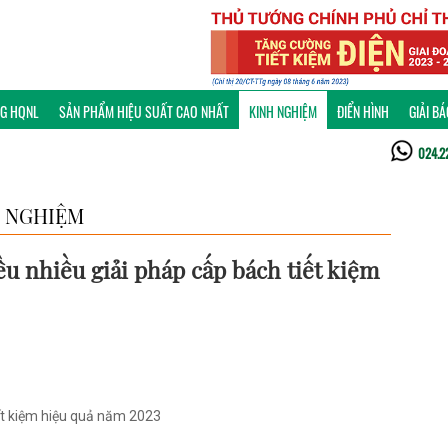
NG HQNL
SẢN PHẨM HIỆU SUẤT CAO NHẤT
KINH NGHIỆM
ĐIỂN HÌNH
GIẢI B
024.2
 NGHIỆM
u nhiều giải pháp cấp bách tiết kiệm
t kiệm hiệu quả năm 2023