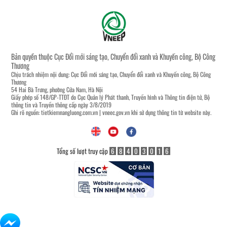
Bản quyền thuộc Cục Đổi mới sáng tạo, Chuyển đổi xanh và Khuyến công, Bộ Công
Thương
Chịu trách nhiệm nội dung: Cục Đổi mới sáng tạo, Chuyển đổi xanh và Khuyến công, Bộ Công
Thương
54 Hai Bà Trưng, phường Cửa Nam, Hà Nội
Giấy phép số 148/GP-TTĐT do Cục Quản lý Phát thanh, Truyền hình và Thông tin điện tử, Bộ
thông tin và Truyền thông cấp ngày 3/8/2019
Ghi rõ nguồn:
tietkiemnangluong.com.vn
|
vneec.gov.vn
khi sử dụng thông tin từ website này.
Tổng số lượt truy cập
6
8
4
0
3
0
1
6