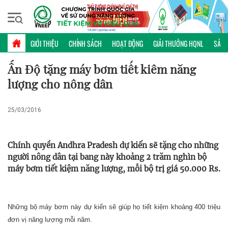
Chủ nhật, 09/08/2026 | 04:46 GMT+7
KINH NGHIỆM
GIỚI THIỆU
CHÍNH SÁCH
HOẠT ĐỘNG
GIẢI THƯỞNG HQNL
SẢN 
Ấn Độ tặng máy bơm tiết kiêm năng
lượng cho nông dân
25/03/2016
Chính quyền Andhra Pradesh dự kiến sẽ tặng cho những
người nông dân tại bang này khoảng 2 trăm nghìn bộ
máy bơm tiết kiệm năng lượng, mỗi bộ trị giá 50.000 Rs.
Những bộ máy bơm này dự kiến sẽ giúp họ tiết kiệm khoảng 400 triệu
đơn vị năng lượng mỗi năm.