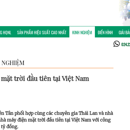
NG HQNL
SẢN PHẨM HIỆU SUẤT CAO NHẤT
KINH NGHIỆM
ĐIỂN HÌNH
GIẢI B
024.2
 NGHIỆM
mặt trời đầu tiên tại Việt Nam
ên Tân phối hợp cùng các chuyên gia Thái Lan và nhà
hà máy điện mặt trời đầu tiên tại Việt Nam với công
 tỷ đồng.