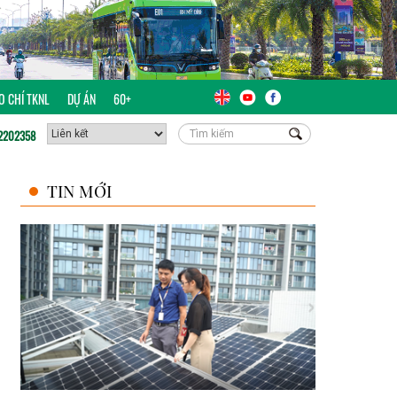
ÁO CHÍ TKNL
DỰ ÁN
60+
2202358
TIN MỚI