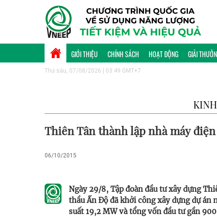
GIỚI THIỆU
CHÍNH SÁCH
HOẠT ĐỘNG
GIẢI THƯỞ
Thứ sáu, 07/08/2026 | 03:49 GMT+7
KINH
Thiên Tân thành lập nhà máy điện 
06/10/2015
Ngày 29/8, Tập đoàn đầu tư xây dựng Thi
thầu Ấn Độ đã khởi công xây dựng dự án n
suất 19,2 MW và tổng vốn đầu tư gần 900