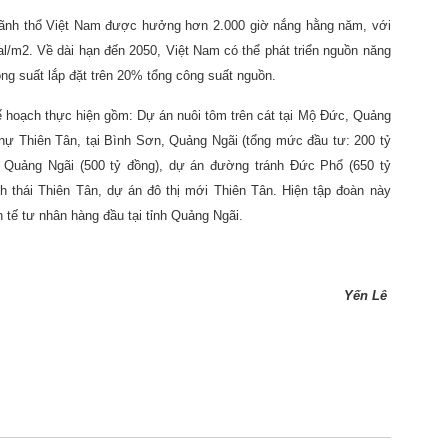
 lãnh thổ Việt Nam được hưởng hơn 2.000 giờ nắng hằng năm, với
l/m2. Về dài hạn đến 2050, Việt Nam có thể phát triển nguồn năng
ông suất lắp đặt trên 20% tổng công suất nguồn.
ế hoạch thực hiện gồm: Dự án nuôi tôm trên cát tại Mộ Đức, Quảng
 thự Thiên Tân, tại Bình Sơn, Quảng Ngãi (tổng mức đầu tư: 200 tỷ
, Quảng Ngãi (500 tỷ đồng), dự án đường tránh Đức Phổ (650 tỷ
nh thái Thiên Tân, dự án đô thị mới Thiên Tân. Hiện tập đoàn này
 tế tư nhân hàng đầu tại tỉnh Quảng Ngãi.
Yến Lê