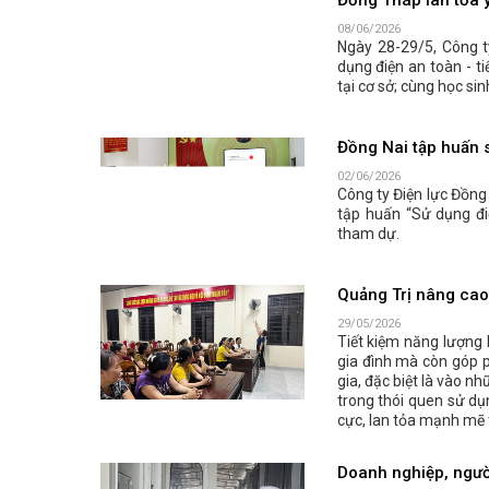
Đồng Tháp lan tỏa ý
08/06/2026
Ngày 28-29/5, Công t
dụng điện an toàn - t
tại cơ sở; cùng học sin
Đồng Nai tập huấn s
02/06/2026
Công ty Điện lực Đồng
tập huấn “Sử dụng đi
tham dự.
Quảng Trị nâng cao 
29/05/2026
Tiết kiệm năng lượng 
gia đình mà còn góp p
gia, đặc biệt là vào n
trong thói quen sử dụ
cực, lan tỏa mạnh mẽ 
Doanh nghiệp, người