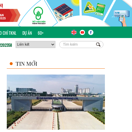
ÁO CHÍ TKNL
DỰ ÁN
60+
2202358
TIN MỚI