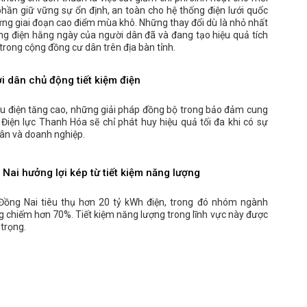
không chỉ đơn thuần là việc cắt giảm chi phí sinh hoạt cho mỗi
hần giữ vững sự ổn định, an toàn cho hệ thống điện lưới quốc
hững giai đoạn cao điểm mùa khô. Những thay đổi dù là nhỏ nhất
ng điện hằng ngày của người dân đã và đang tạo hiệu quả tích
trong cộng đồng cư dân trên địa bàn tỉnh.
 dân chủ động tiết kiệm điện
u điện tăng cao, những giải pháp đồng bộ trong bảo đảm cung
Điện lực Thanh Hóa sẽ chỉ phát huy hiệu quả tối đa khi có sự
ân và doanh nghiệp.
ai hưởng lợi kép từ tiết kiệm năng lượng
Đồng Nai tiêu thụ hơn 20 tỷ kWh điện, trong đó nhóm ngành
g chiếm hơn 70%. Tiết kiệm năng lượng trong lĩnh vực này được
 trọng.