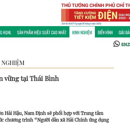
NG HQNL
SẢN PHẨM HIỆU SUẤT CAO NHẤT
KINH NGHIỆM
ĐIỂN HÌNH
GIẢI B
024.2
 NGHIỆM
 vững tại Thái Bình
n Hải Hậu, Nam Định sẽ phối hợp với Trung tâm
hức chương trình “Người dân xã Hải Chính ứng dụng