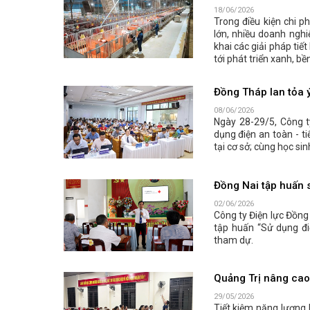
18/06/2026
Trong điều kiện chi 
lớn, nhiều doanh nghi
khai các giải pháp tiế
tới phát triển xanh, bề
Đồng Tháp lan tỏa ý
08/06/2026
Ngày 28-29/5, Công t
dụng điện an toàn - t
tại cơ sở; cùng học sin
Đồng Nai tập huấn s
02/06/2026
Công ty Điện lực Đồng
tập huấn “Sử dụng đi
tham dự.
Quảng Trị nâng cao 
29/05/2026