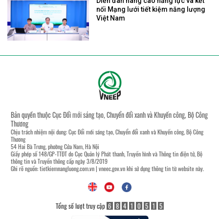
nối Mạng lưới tiết kiệm năng lượng
Việt Nam
Bản quyền thuộc Cục Đổi mới sáng tạo, Chuyển đổi xanh và Khuyến công, Bộ Công
Thương
Chịu trách nhiệm nội dung: Cục Đổi mới sáng tạo, Chuyển đổi xanh và Khuyến công, Bộ Công
Thương
54 Hai Bà Trưng, phường Cửa Nam, Hà Nội
Giấy phép số 148/GP-TTĐT do Cục Quản lý Phát thanh, Truyền hình và Thông tin điện tử, Bộ
thông tin và Truyền thông cấp ngày 3/8/2019
Ghi rõ nguồn:
tietkiemnangluong.com.vn
|
vneec.gov.vn
khi sử dụng thông tin từ website này.
Tổng số lượt truy cập
6
8
4
1
0
5
1
5