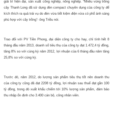
giải trí hiện đại, sản xuất công nghiệp, nông nghiệp. “Nhiều vùng trồng
cây Thanh Long đã sử dụng đèn compact chuyên dụng của công ty để
kích thích ra quả trái vụ do đèn vừa tiết kiệm điện vừa có phổ ánh sáng
phù hợp với cây trồng”- ông Triều nói.
Trao đổi với PV Tiền Phong, đại diện công ty cho hay, chỉ tính hết 8
tháng đầu năm 2013, doanh số tiêu thụ của công ty đạt 1.472,4 tỷ đồng,
tăng 8% so với cùng kỳ năm 2012, lợi nhuận của 6 tháng đầu năm tăng
25,8% so với cùng kỳ.
Trước đó, năm 2012, do lượng sản phẩm tiêu thụ tốt nên doanh thu
của công ty cũng đã đạt 2208 tỷ đồng, lợi nhuận sau thuế đạt gần 100
tỷ đồng, trong đó xuất khẩu chiếm tới 10% lượng sản phẩm, đảm bảo
thu nhập ổn định cho 3.400 cán bộ, công nhân viên.