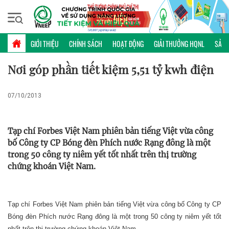
Thứ bảy, 08/08/2026 | 10:47 GMT+7
KINH NGHIỆM
GIỚI THIỆU
CHÍNH SÁCH
HOẠT ĐỘNG
GIẢI THƯỞNG HQNL
SẢN 
Nơi góp phần tiết kiệm 5,51 tỷ kwh điện
07/10/2013
Tạp chí Forbes Việt Nam phiên bản tiếng Việt vừa công
bố Công ty CP Bóng đèn Phích nước Rạng đông là một
trong 50 công ty niêm yết tốt nhất trên thị trường
chứng khoán Việt Nam.
Tạp chí Forbes Việt Nam phiên bản tiếng Việt vừa công bố Công ty CP
Bóng đèn Phích nước Rạng đông là một trong 50 công ty niêm yết tốt
nhất trên thị trường chứng khoán Việt Nam.