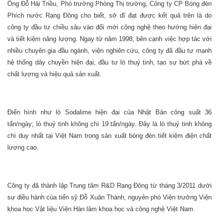
Ông Đỗ Hải Triều, Phó trưởng Phòng Thị trường, Công ty CP Bóng đèn
Phích nước Rạng Đông cho biết, sở dĩ đạt được kết quả trên là do
công ty đầu tư chiều sâu vào đổi mới công nghệ theo hướng hiện đại
và tiết kiệm năng lượng. Ngay từ năm 1998, bên cạnh việc hợp tác với
nhiều chuyên gia đầu ngành, viện nghiên cứu, công ty đã đầu tư mạnh
hệ thống dây chuyền hiện đại, đầu tư lò thuỷ tinh, tạo sự bứt phá về
chất lượng và hiệu quả sản xuất.
Điển hình như lò Sodalime hiện đại của Nhật Bản công suất 36
tấn/ngày; lò thuỷ tinh không chì 19 tấn/ngày. Đây là lò thuỷ tinh không
chì duy nhất tại Việt Nam trong sản xuất bóng đèn tiết kiệm điện chất
lượng cao.
Công ty đã thành lập Trung tâm R&D Rạng Đông từ tháng 3/2011 dưới
sự điều hành của tiến sỹ Đỗ Xuân Thành, nguyên phó Viện trưởng Viện
khoa học Vật liệu Viện Hàn lâm khoa học và công nghệ Việt Nam.