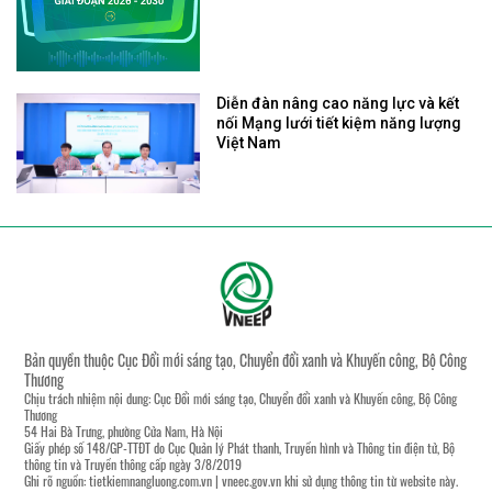
Diễn đàn nâng cao năng lực và kết
nối Mạng lưới tiết kiệm năng lượng
Việt Nam
Bản quyền thuộc Cục Đổi mới sáng tạo, Chuyển đổi xanh và Khuyến công, Bộ Công
Thương
Chịu trách nhiệm nội dung: Cục Đổi mới sáng tạo, Chuyển đổi xanh và Khuyến công, Bộ Công
Thương
54 Hai Bà Trưng, phường Cửa Nam, Hà Nội
Giấy phép số 148/GP-TTĐT do Cục Quản lý Phát thanh, Truyền hình và Thông tin điện tử, Bộ
thông tin và Truyền thông cấp ngày 3/8/2019
Ghi rõ nguồn:
tietkiemnangluong.com.vn
|
vneec.gov.vn
khi sử dụng thông tin từ website này.