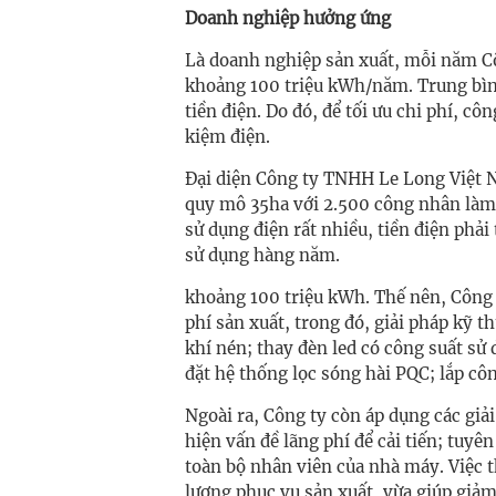
Doanh nghiệp hưởng ứng
Là doanh nghiệp sản xuất, mỗi năm C
khoảng 100 triệu kWh/năm. Trung bình
tiền điện. Do đó, để tối ưu chi phí, cô
kiệm điện.
Đại diện Công ty TNHH Le Long Việt
quy mô 35ha với 2.500 công nhân làm v
sử dụng điện rất nhiều, tiền điện phải
sử dụng hàng năm.
khoảng 100 triệu kWh. Thế nên, Công 
phí sản xuất, trong đó, giải pháp kỹ 
khí nén; thay đèn led có công suất sử
đặt hệ thống lọc sóng hài PQC; lắp cô
Ngoài ra, Công ty còn áp dụng các giả
hiện vấn đề lãng phí để cải tiến; tuyê
toàn bộ nhân viên của nhà máy. Việc 
lượng phục vụ sản xuất, vừa giúp giảm