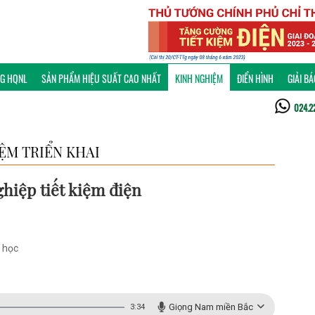
NG HQNL
SẢN PHẨM HIỆU SUẤT CAO NHẤT
KINH NGHIỆM
ĐIỂN HÌNH
GIẢI B
024.2
ỆM TRIỂN KHAI
hiệp tiết kiệm điện
g học
Giọng Nam miền Bắc
3:34