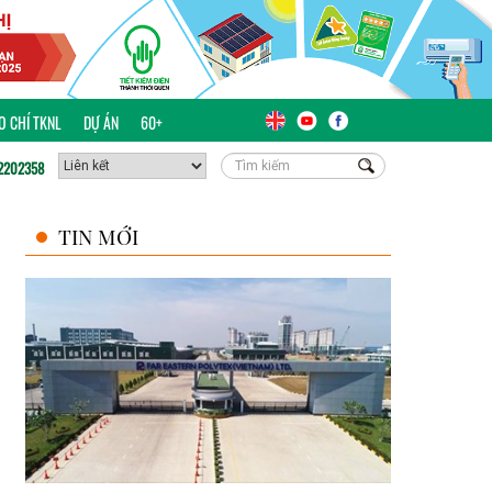
ÁO CHÍ TKNL
DỰ ÁN
60+
2202358
TIN MỚI