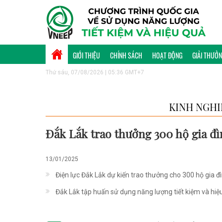
GIỚI THIỆU
CHÍNH SÁCH
HOẠT ĐỘNG
GIẢI THƯỞ
Thứ sáu, 07/08/2026 | 05:36 GMT+7
KINH NGHI
Đắk Lắk trao thưởng 300 hộ gia đì
13/01/2025
Điện lực Đắk Lắk dự kiến trao thưởng cho 300 hộ gia đì
Đắk Lắk tập huấn sử dụng năng lượng tiết kiệm và hiệ