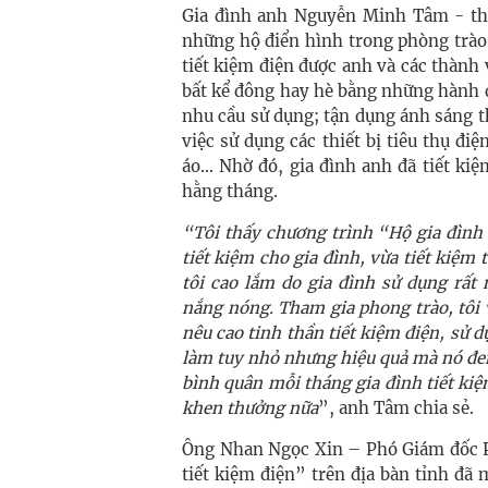
Gia đình anh Nguyễn Minh Tâm - th
những hộ điển hình trong phòng trào 
tiết kiệm điện được anh và các thành 
bất kể đông hay hè bằng những hành đ
nhu cầu sử dụng; tận dụng ánh sáng th
việc sử dụng các thiết bị tiêu thụ đi
áo... Nhờ đó, gia đình anh đã tiết ki
hằng tháng.
“Tôi thấy chương trình “Hộ gia đình 
tiết kiệm cho gia đình, vừa tiết kiệm 
tôi cao lắm do gia đình sử dụng rất n
nắng nóng. Tham gia phong trào, tôi 
nêu cao tinh thần tiết kiệm điện, sử d
làm tuy nhỏ nhưng hiệu quả mà nó đem 
bình quân mỗi tháng gia đình tiết ki
khen thưởng nữa
”, anh Tâm chia sẻ.
Ông Nhan Ngọc Xin – Phó Giám đốc PC
tiết kiệm điện” trên địa bàn tỉnh đã 