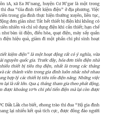
ôn 1A, xã Ea M’nang, huyện Cư M’gar là một trong
thi đua “Gia đình tiết kiệm điện” ở địa phương. Việc
viên trong gia đình thực hiện thường xuyên, liên tục,
ộng đơn giản như: Tắt hết thiết bị điện khi không có
iên nhiên và chỉ sử dụng điện khi cần thiết; hạn chế
ện như bàn ủi điện, điều hòa, quạt điện, máy sấy quần
ệm điện hiệu quả, giảm đi một phần chi phí sinh hoạt
tiết kiệm điện” là một hoạt động rất có ý nghĩa, vừa
tài nguyên quốc gia. Trước đây, hóa đơn tiền điện nhà
hiều thiết bị tiêu thụ điện, nhất là trong các tháng
và các thành viên trong gia đình luôn nhắc nhở nhau
ụng hợp lý các thiết bị tiêu tốn điện năng. Những việc
lại là rất lớn. Qua 4 tháng tham gia theo phát động,
ệm được khoảng 10% chi phí tiền điện mà lại còn được
 Đắk Lắk cho biết, ơhong trào thi đua “Hộ gia đình
mang lại nhiều kết quả tích cực, được đông đảo người