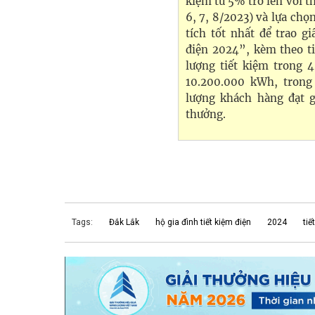
kiệm từ 5% trở lên với t
6, 7, 8/2023) và lựa ch
tích tốt nhất để trao g
điện 2024”, kèm theo t
lượng tiết kiệm trong 4
10.200.000 kWh, trong
lượng khách hàng đạt g
thưởng.
Tags:
Đắk Lắk
hộ gia đình tiết kiệm điện
2024
tiế