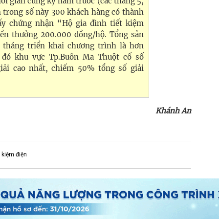
hời gian cùng kỳ năm trước (các tháng 5,
ọn trong số này 300 khách hàng có thành
iấy chứng nhận “Hộ gia đình tiết kiệm
iền thưởng 200.000 đồng/hộ. Tổng sản
 tháng triển khai chương trình là hơn
 đó khu vực Tp.Buôn Ma Thuột cố số
iải cao nhất, chiếm 50% tổng số giải
Khánh An
t kiệm điện