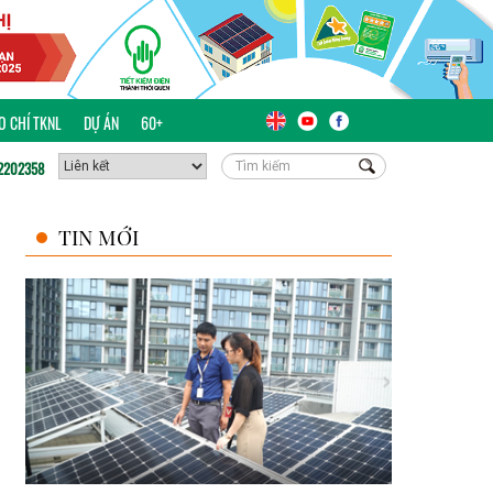
ÁO CHÍ TKNL
DỰ ÁN
60+
2202358
TIN MỚI