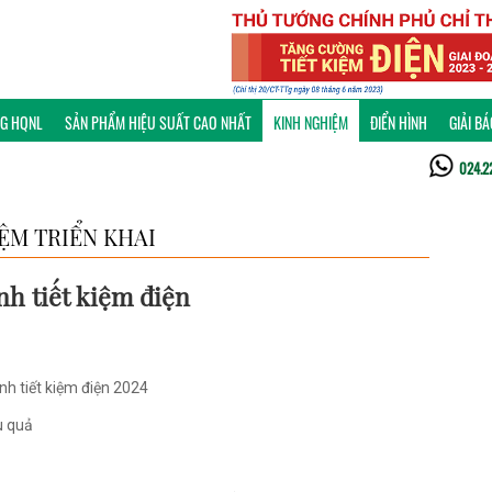
NG HQNL
SẢN PHẨM HIỆU SUẤT CAO NHẤT
KINH NGHIỆM
ĐIỂN HÌNH
GIẢI B
024.2
ỆM TRIỂN KHAI
nh tiết kiệm điện
nh tiết kiệm điện 2024
u quả