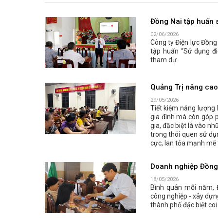
Đồng Nai tập huấn s
02/06/2026
Công ty Điện lực Đồng
tập huấn “Sử dụng đi
tham dự.
Quảng Trị nâng cao 
29/05/2026
Tiết kiệm năng lượng 
gia đình mà còn góp p
gia, đặc biệt là vào n
trong thói quen sử dụ
cực, lan tỏa mạnh mẽ 
Doanh nghiệp Đồng N
18/05/2026
Bình quân mỗi năm, 
công nghiệp - xây dựn
thành phố đặc biệt coi