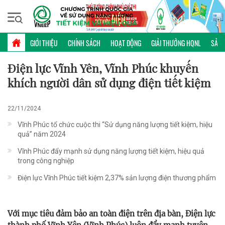
Chủ nhật, 09/08/2026 | 16:18 GMT+7
KINH NGHIỆM TRIỂN KHAI
GIỚI THIỆU
CHÍNH SÁCH
HOẠT ĐỘNG
GIẢI THƯỞNG HQNL
SẢN 
Điện lực Vĩnh Yên, Vĩnh Phúc khuyến
khích người dân sử dụng điện tiết kiệm
22/11/2024
Vĩnh Phúc tổ chức cuộc thi “Sử dụng năng lượng tiết kiệm, hiệu
quả” năm 2024
Vĩnh Phúc đẩy mạnh sử dụng năng lượng tiết kiệm, hiệu quả
trong công nghiệp
Điện lực Vĩnh Phúc tiết kiệm 2,37% sản lượng điện thương phẩm
Với mục tiêu đảm bảo an toàn điện trên địa bàn, Điện lực