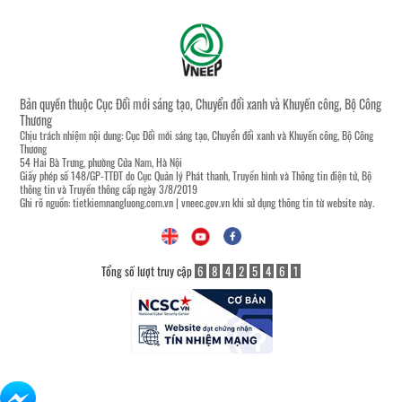
Bản quyền thuộc Cục Đổi mới sáng tạo, Chuyển đổi xanh và Khuyến công, Bộ Công
Thương
Chịu trách nhiệm nội dung: Cục Đổi mới sáng tạo, Chuyển đổi xanh và Khuyến công, Bộ Công
Thương
54 Hai Bà Trưng, phường Cửa Nam, Hà Nội
Giấy phép số 148/GP-TTĐT do Cục Quản lý Phát thanh, Truyền hình và Thông tin điện tử, Bộ
thông tin và Truyền thông cấp ngày 3/8/2019
Ghi rõ nguồn:
tietkiemnangluong.com.vn
|
vneec.gov.vn
khi sử dụng thông tin từ website này.
Tổng số lượt truy cập
6
8
4
2
5
4
6
1