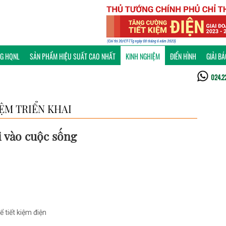
NG HQNL
SẢN PHẨM HIỆU SUẤT CAO NHẤT
KINH NGHIỆM
ĐIỂN HÌNH
GIẢI B
024.2
ỆM TRIỂN KHAI
i vào cuộc sống
tiết kiệm điện