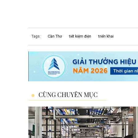
Tags:
Cần Thơ
tiết kiệm điện
triển khai
CÙNG CHUYÊN MỤC