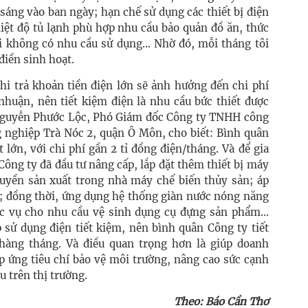
 sáng vào ban ngày; hạn chế sử dụng các thiết bị điện
hiệt độ tủ lạnh phù hợp nhu cầu bảo quản đồ ăn, thức
khi không có nhu cầu sử dụng… Nhờ đó, mỗi tháng tôi
điền sinh hoạt.
chi trả khoản tiền điện lớn sẽ ảnh hưởng đến chi phí
nhuận, nên tiết kiệm điện là nhu cầu bức thiết được
Nguyễn Phước Lộc, Phó Giám đốc Công ty TNHH công
nghiệp Trà Nóc 2, quận Ô Môn, cho biết: Bình quân
 lớn, với chi phí gần 2 tỉ đồng điện/tháng. Và để gia
Công ty đã đầu tư nâng cấp, lắp đặt thêm thiết bị máy
chuyền sản xuất trong nhà máy chế biến thủy sản; áp
O; đồng thời, ứng dụng hệ thống giàn nước nóng năng
c vụ cho nhu cầu vệ sinh dụng cụ đựng sản phẩm...
 sử dụng điện tiết kiệm, nên bình quân Công ty tiết
hàng tháng. Và điều quan trọng hơn là giúp doanh
áp ứng tiêu chí bảo vệ môi trường, nâng cao sức cạnh
 trên thị trường.
Theo: Báo Cần Thơ