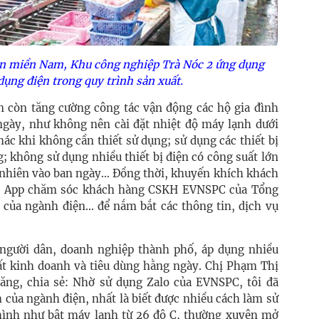
n miền Nam, Khu công nghiệp Trà Nóc 2 ứng dụng
dụng điện trong quy trình sản xuất.
ện còn tăng cường công tác vận động các hộ gia đình
 ngày, như không nên cài đặt nhiệt độ máy lạnh dưới
khác khi không cần thiết sử dụng; sử dụng các thiết bị
; không sử dụng nhiều thiết bị điện có công suất lớn
ự nhiên vào ban ngày… Đồng thời, khuyến khích khách
ụng App chăm sóc khách hàng CSKH EVNSPC của Tổng
của ngành điện... để nắm bắt các thông tin, dịch vụ
 người dân, doanh nghiệp thành phố, áp dụng nhiều
uất kinh doanh và tiêu dùng hằng ngày. Chị Phạm Thị
ng, chia sẻ: Nhờ sử dụng Zalo của EVNSPC, tôi đã
 của ngành điện, nhất là biết được nhiều cách làm sử
 hình như bật máy lạnh từ 26 độ C, thường xuyên mở