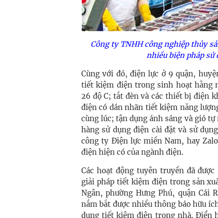
Công ty TNHH công nghiệp thủy sả
nhiều biện pháp sử 
Cùng với đó, điện lực ở 9 quận, huy
tiết kiệm điện trong sinh hoạt hằng
26 độ C; tắt đèn và các thiết bị điện 
điện có dán nhãn tiết kiệm năng lượng
cùng lúc; tận dụng ánh sáng và gió t
hàng sử dụng điện cài đặt và sử d
công ty Điện lực miền Nam, hay Zalo 
điện hiện có của ngành điện.
Các hoạt động tuyên truyền đã được
giải pháp tiết kiệm điện trong sản x
Ngân, phường Hưng Phú, quận Cái Ră
nắm bắt được nhiều thông báo hữu ích
dụng tiết kiệm điện trong nhà. Điển