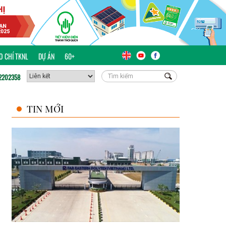
ÁO CHÍ TKNL
DỰ ÁN
60+
2202358
TIN MỚI