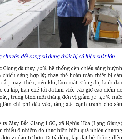
huyển đổi sang sử dụng thiết bị có hiệu suất lớn
 Giang đã thay 70% hệ thống đèn chiếu sáng huỳnh
 chiếu sáng hợp lý; thay thế hoàn toàn thiết bị sản
cắt, may, thêu, nén khí, làm mát. Cùng đó, lãnh đạo
o ca kíp, hạn chế tối đa làm việc vào giờ cao điểm để
m này, trung bình mỗi tháng đơn vị giảm 30-40% mức
 giảm chi phí đầu vào, tăng sức cạnh tranh cho sản
g ty May Bắc Giang LGG, xã Nghĩa Hòa (Lạng Giang)
ảm thiểu ô nhiễm do thực hiện hiệu quả nhiều chương
 đơn vị đầu tư hơn 12 tỷ đồng lắp đặt hệ thống điện