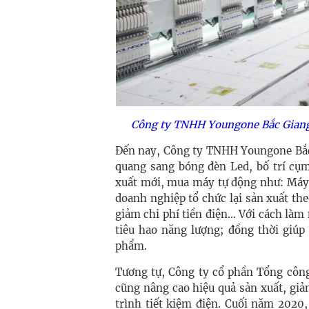
Công ty TNHH Youngone Bắc Giang c
Đến nay, Công ty TNHH Youngone Bắc
quang sang bóng đèn Led, bố trí cụm
xuất mới, mua máy tự động như: Máy 
doanh nghiệp tổ chức lại sản xuất the
giảm chi phí tiền điện… Với cách là
tiêu hao năng lượng; đồng thời giúp
phẩm.
Tương tự, Công ty cổ phần Tổng côn
cũng nâng cao hiệu quả sản xuất, gi
trình tiết kiệm điện. Cuối năm 2020,