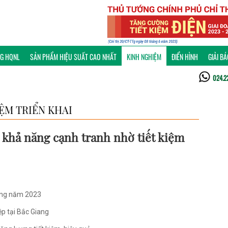
NG HQNL
SẢN PHẨM HIỆU SUẤT CAO NHẤT
KINH NGHIỆM
ĐIỂN HÌNH
GIẢI B
024.2
ỆM TRIỂN KHAI
 khả năng cạnh tranh nhờ tiết kiệm
óng năm 2023
p tại Bắc Giang