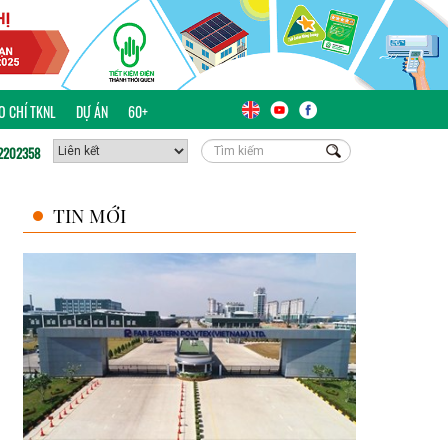
ÁO CHÍ TKNL
DỰ ÁN
60+
2202358
TIN MỚI