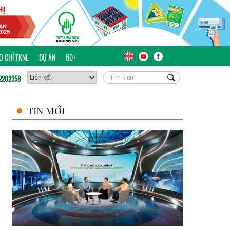
ÁO CHÍ TKNL
DỰ ÁN
60+
2202358
TIN MỚI