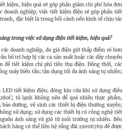
iết kiệm, hiệu quả sẽ góp phần giảm chi phí hóa đơn
ác doanh nghiệp, việc tiết kiệm điện sẽ góp phần tiết
ranh, đặc biệt là trong bối cảnh nền kinh tế chịu tác
àng trong việc sử dụng điện tiết kiệm, hiệu quả?
 các doanh nghiệp, do giá điện giờ thấp điểm rẻ hơn
ần bố trí hợp lý các ca sản xuất hoặc các dây chuyền
m để tiết kiệm chi phí tiêu thụ điện. Đồng thời, các
ống máy biến tần; tận dụng tối đa ánh sáng tự nhiên;
n LED tiết kiệm điện; đóng kín cửa khi sử dụng điều
-28oC; tủ lạnh không nên để quá nhiều thực phẩm,
 bảo dưỡng, vệ sinh các thiết bị điện thường xuyên;
không sử dụng; sử dụng các thiết bị có công nghệ tiết
 nguồn ánh sáng và gió từ môi trường tự nhiên. Bên
khách hàng có thể liên hệ tổng đài 19006769 để được