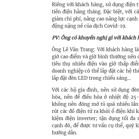
Riêng với khách hàng, sử dụng điện t
tiền điện hằng tháng. Đặc biệt, với c
giảm chi phí, nâng cao năng lực cạnh t
động nặng nề của dịch Covid-19.
PV: Ông có khuyến nghị gì với khách h
Ông Lê Văn Trang: Với khách hàng là
giờ cao điểm và giờ bình thường nên c
tiêu thụ nhiều điện vào giờ thấp điể
doanh nghiệp có thể lắp đặt các hệ th
lắp đặt đèn LED trong chiếu sáng...
Với các hộ gia đình, nên sử dụng đè
hòa, nên để điều hòa ở nhiệt độ 25
không nên đóng mở tủ quá nhiều lần;
rút các đồ điện tử ra khỏi ổ điện khi 
kiệm điện inverter; tận dụng tối đa
cạnh đó, để được tư vấn cụ thể, quý 
hướng dẫn.