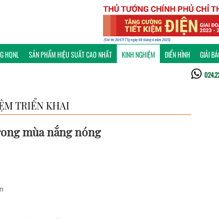
NG HQNL
SẢN PHẨM HIỆU SUẤT CAO NHẤT
KINH NGHIỆM
ĐIỂN HÌNH
GIẢI B
024.2
ỆM TRIỂN KHAI
 trong mùa nắng nóng
ện