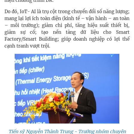
hiện chương trình DR.
Do đó, IoT- AI là trụ cột trong chuyển đổi số năng lượng;
mang lại lợi ích toàn diện (kinh tế – vận hành – an toàn
– môi trường); giảm chi phí, tăng hiệu suất thiết bị,
giảm sự cố; tạo nền tảng dữ liệu cho Smart
Factory/Smart Building; giúp doanh nghiệp có lợi thế
cạnh tranh vượt trội.
Tiến sỹ Nguyễn Thành Trung - Trưởng nhóm chuyên