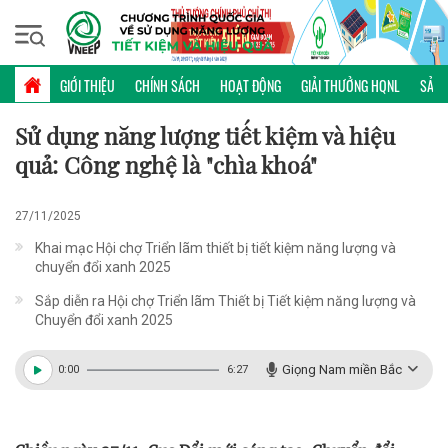
Thứ sáu, 07/08/2026 | 06:36 GMT+7
KHOA HỌC CÔNG NGHỆ
GIỚI THIỆU
CHÍNH SÁCH
HOẠT ĐỘNG
GIẢI THƯỞNG HQNL
SẢN 
Sử dụng năng lượng tiết kiệm và hiệu
quả: Công nghệ là "chìa khoá"
27/11/2025
Khai mạc Hội chợ Triển lãm thiết bị tiết kiệm năng lượng và
chuyển đổi xanh 2025
Sắp diễn ra Hội chợ Triển lãm Thiết bị Tiết kiệm năng lượng và
Chuyển đổi xanh 2025
Giọng Nam miền Bắc
0:00
6:27