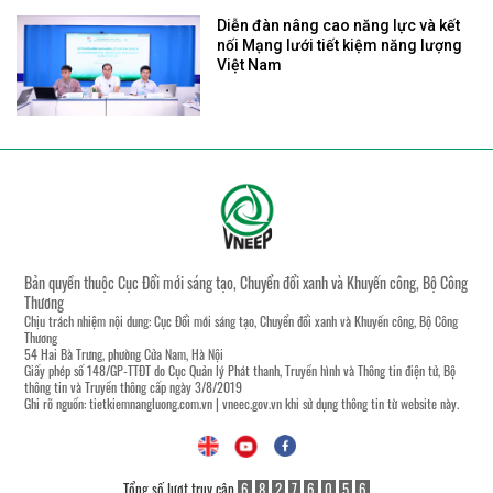
Diễn đàn nâng cao năng lực và kết
nối Mạng lưới tiết kiệm năng lượng
Việt Nam
Bản quyền thuộc Cục Đổi mới sáng tạo, Chuyển đổi xanh và Khuyến công, Bộ Công
Thương
Chịu trách nhiệm nội dung: Cục Đổi mới sáng tạo, Chuyển đổi xanh và Khuyến công, Bộ Công
Thương
54 Hai Bà Trưng, phường Cửa Nam, Hà Nội
Giấy phép số 148/GP-TTĐT do Cục Quản lý Phát thanh, Truyền hình và Thông tin điện tử, Bộ
thông tin và Truyền thông cấp ngày 3/8/2019
Ghi rõ nguồn:
tietkiemnangluong.com.vn
|
vneec.gov.vn
khi sử dụng thông tin từ website này.
Tổng số lượt truy cập
6
8
2
7
6
0
5
6