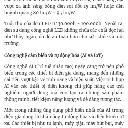
vượt xa ánh sáng bóng đèn sợi đốt 15 lm/W hoặc đèn
huỳnh quang 80 lm/W - 95 lm/W.
Tuổi thọ của đèn LED từ 30.000h - 100.000h. Ngoài ra,
đèn sử dụng công nghệ LED không chứa các chất độc hại
như thủy ngân, do đó an toàn hơn cho sức khỏe và môi
trường.
Công nghệ cảm biến và tự động hóa (AI và IoT)
Công nghệ AI (Trí tuệ nhân tạo) ngày càng trở nên phổ
biến trong các thiết bị điện gia dụng, mang đến những
cải tiến vượt bậc về tính năng và hiệu suất. Việc tích hợp
AI vào các thiết bị điện không chỉ giúp nâng cao trải
nghiệm người dùng mà còn tạo ra những sản phẩm
thông minh, tiết kiệm năng lượng và dễ dàng tương tác.
Một trong những ứng dụng phổ biến nhất của AI trong
điện gia dụng là khả năng tự động hóa và điều khiển từ
xa. Các thiết bị như tủ lạnh, máy giặt, máy hút bụi, máy