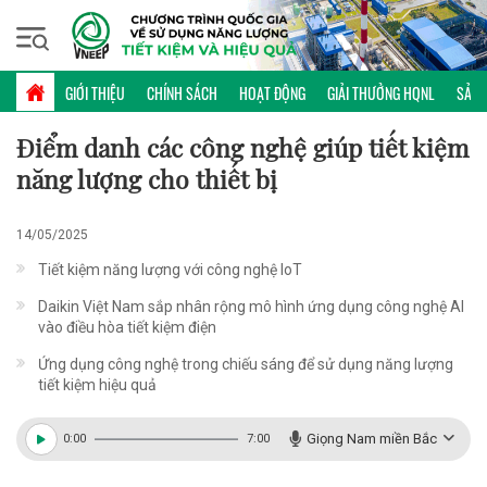
Chủ nhật, 09/08/2026 | 21:00 GMT+7
KHOA HỌC CÔNG NGHỆ
GIỚI THIỆU
CHÍNH SÁCH
HOẠT ĐỘNG
GIẢI THƯỞNG HQNL
SẢN 
Điểm danh các công nghệ giúp tiết kiệm
năng lượng cho thiết bị
14/05/2025
Tiết kiệm năng lượng với công nghệ IoT
Daikin Việt Nam sắp nhân rộng mô hình ứng dụng công nghệ AI
vào điều hòa tiết kiệm điện
Ứng dụng công nghệ trong chiếu sáng để sử dụng năng lượng
tiết kiệm hiệu quả
Giọng Nam miền Bắc
0:00
7:00