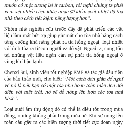
muốn có một tương lai ít carbon, tôi nghĩ chúng ta phải
xem xét nhiều cách khác nhau để kiểm soát nhiệt độ tòa
nhà theo cách tiết kiệm năng lượng hơn
”.
Nhóm nhà nghiên cứu trước đây đã phát triển các vật
liệu làm mát bức xạ giúp giữ mát cho tòa nhà bằng cách
tăng cường khả năng phát ra tia hồng ngoại, loại nhiệt
vô hình tỏa ra từ con người và đồ vật. Ngoài ra, cũng tồn
tại những vật liệu ngăn cản sự phát tia hồng ngoại ở
vùng khí hậu lạnh.
Chenxi Sui, sinh viên tốt nghiệp PME và tác giả đầu tiên
của bản thảo mới, cho biết: “
Một cách đơn giản để nghĩ
về nó là nếu bạn có một tòa nhà hoàn toàn màu đen đối
diện với mặt trời, nó sẽ dễ nóng lên hơn các tòa nhà
khác
”.
Loại sưởi ấm thụ động đó có thể là điều tốt trong mùa
đông, nhưng không phải trong mùa hè. Khi sự nóng lên
toàn cầu gây ra các hiện tượng thời tiết cực đoan ngày