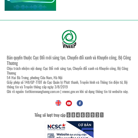
Bản quyền thuộc Cục Đổi mới sáng tạo, Chuyển đổi xanh và Khuyến công, Bộ Công
Thương
Chịu trách nhiệm nội dung: Cục Đổi mới sáng tạo, Chuyển đổi xanh và Khuyến công, Bộ Công
Thương
54 Hai Bà Trưng, phường Cửa Nam, Hà Nội
Giấy phép số 148/GP-TTĐT do Cục Quản lý Phát thanh, Truyền hình và Thông tin điện tử, Bộ
thông tin và Truyền thông cấp ngày 3/8/2019
Ghi rõ nguồn:
tietkiemnangluong.com.vn
|
vneec.gov.vn
khi sử dụng thông tin từ website này.
Tổng số lượt truy cập
6
8
4
6
0
9
3
1