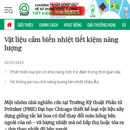
Thứ hai, 10/08/2026 | 12:24 GMT+7
KHOA HỌC CÔNG NGHỆ
GIỚI THIỆU
CHÍNH SÁCH
HOẠT ĐỘNG
GIẢI THƯỞNG HQNL
SẢN 
Vật liệu cảm biến nhiệt tiết kiệm năng
lượng
22/02/2023
Phát triển loại pin có khả năng tích trữ điện trong thời gian dài
Hệ thống pin lưu trữ năng lượng lớn nhất châu Âu
Một nhóm nhà nghiên cứu tại Trường Kỹ thuật Phân tử
Pritzker (PME) Đại học Chicago thiết kế loại vật liệu xây
dựng giống tắc kè hoa có thể thay đổi màu hồng bên
ngoài của nó - và lượng nhiệt mà nó hấp thụ hoặc tỏa ra
- dựa theo nhiệt độ bên ngoài.