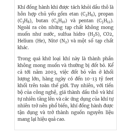
Khí đồng hành khi được tách khỏi dầu thô là
hỗn hợp chủ yếu gồm etan (C
H
), propan
2
6
(C
H
), butan (C
H
) và pentan (C
H
).
3
8
4
10
5
12
Ngoài ra còn những tạp chất không mong
muốn như nước, sulfua hidro (H
S), CO2,
2
Helium (He), Nitơ (N
) và một số tạp chất
2
khác.
Trong quá khứ loại khí này là thành phần
không mong muốn và thường bị đốt bỏ. Kể
cả tới năm 2003, việc đốt bỏ vẫn ở khối
lượng lớn, hàng ngày có đến 10-13 tỷ feet
khối trên toàn thế giới. Tuy nhiên, với tiến
bộ của công nghệ, giá thành dầu thô và khí
tự nhiên tăng lên và các ứng dụng của khí tự
nhiên trở nên phổ biến, khí đồng hành được
tận dụng và trở thành nguồn nguyên liệu
mang lại hiệu quả cao.