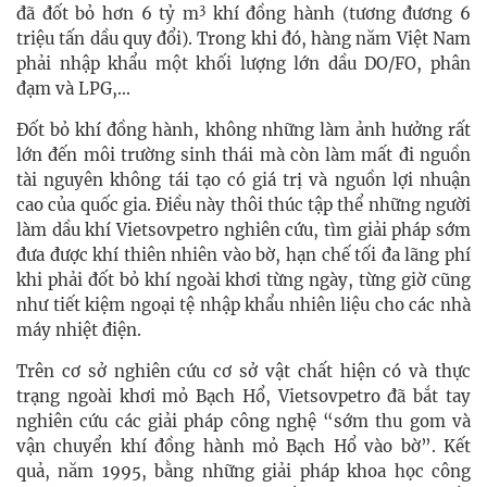
3
đã đốt bỏ hơn 6 tỷ m
khí đồng hành (tương đương 6
triệu tấn dầu quy đổi). Trong khi đó, hàng năm Việt Nam
phải nhập khẩu một khối lượng lớn dầu DO/FO, phân
đạm và LPG,...
Đốt bỏ khí đồng hành, không những làm ảnh hưởng rất
lớn đến môi trường sinh thái mà còn làm mất đi nguồn
tài nguyên không tái tạo có giá trị và nguồn lợi nhuận
cao của quốc gia. Điều này thôi thúc tập thể những người
làm dầu khí Vietsovpetro nghiên cứu, tìm giải pháp sớm
đưa được khí thiên nhiên vào bờ, hạn chế tối đa lãng phí
khi phải đốt bỏ khí ngoài khơi từng ngày, từng giờ cũng
như tiết kiệm ngoại tệ nhập khẩu nhiên liệu cho các nhà
máy nhiệt điện.
Trên cơ sở nghiên cứu cơ sở vật chất hiện có và thực
trạng ngoài khơi mỏ Bạch Hổ, Vietsovpetro đã bắt tay
nghiên cứu các giải pháp công nghệ “sớm thu gom và
vận chuyển khí đồng hành mỏ Bạch Hổ vào bờ”. Kết
quả, năm 1995, bằng những giải pháp khoa học công