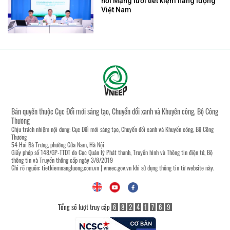
nối Mạng lưới tiết kiệm năng lượng
Việt Nam
Bản quyền thuộc Cục Đổi mới sáng tạo, Chuyển đổi xanh và Khuyến công, Bộ Công
Thương
Chịu trách nhiệm nội dung: Cục Đổi mới sáng tạo, Chuyển đổi xanh và Khuyến công, Bộ Công
Thương
54 Hai Bà Trưng, phường Cửa Nam, Hà Nội
Giấy phép số 148/GP-TTĐT do Cục Quản lý Phát thanh, Truyền hình và Thông tin điện tử, Bộ
thông tin và Truyền thông cấp ngày 3/8/2019
Ghi rõ nguồn:
tietkiemnangluong.com.vn
|
vneec.gov.vn
khi sử dụng thông tin từ website này.
Tổng số lượt truy cập
6
8
2
4
1
7
6
9