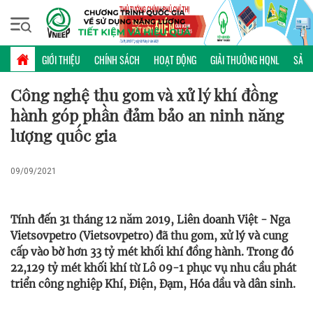
Thứ sáu, 07/08/2026 | 01:32 GMT+7
KHOA HỌC CÔNG NGHỆ
GIỚI THIỆU
CHÍNH SÁCH
HOẠT ĐỘNG
GIẢI THƯỞNG HQNL
SẢN 
Công nghệ thu gom và xử lý khí đồng
hành góp phần đảm bảo an ninh năng
lượng quốc gia
09/09/2021
Tính đến 31 tháng 12 năm 2019, Liên doanh Việt - Nga
Vietsovpetro (Vietsovpetro) đã thu gom, xử lý và cung
cấp vào bờ hơn 33 tỷ mét khối khí đồng hành. Trong đó
22,129 tỷ mét khối khí từ Lô 09-1 phục vụ nhu cầu phát
triển công nghiệp Khí, Điện, Đạm, Hóa dầu và dân sinh.