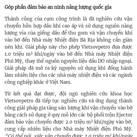
Góp phần đảm bảo an ninh năng lượng quốc gia
Thành công của cụm công trình là đã nghiên cứu vận
chuyển hỗn hợp dầu khí cao áp và sử dụng nguồn năng
lượng vỉa của giếng dầu để thu gom và vận chuyển khí
vào bờ đến Nhà máy Nhiệt điện Bà Rịa không cần giàn
nén khí. Giải pháp này cho phép Vietsovpetro đưa được
3
1.0 triệu m
khí/ngày vào bờ đến Nhà máy Nhiệt điện
Phú Mỹ, thay thế nguồn nguyên liệu dầu DO nhập ngoại.
Giải pháp đã mở ra kỷ nguyên sử dụng khí đồng hành
làm nhiên liệu cho các nhà máy nhiệt điện và các ngành
công nghiệp khác ở Việt Nam.
Từ kết quả đạt được, đội ngũ nghiên cứu khoa học
Vietsovpetro đã tiếp tục nghiên cứu và ứng dụng thành
công giải pháp gia tăng sản lượng khí vận chuyển vào bờ
bằng cách sử dụng ở quy mô lớn các bộ phối trộn Ejector
3
đảm bảo vận chuyển được 2.0 triệu m
khí/ngày vào bờ,
cung cấp nhiên liệu cho Nhà máy Nhiệt điện Phú Mỹ.
3
“Có thể nói, việc vận chuyển được 2.0 triệu m
khí/ngày