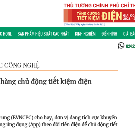
NG HQNL
SẢN PHẨM HIỆU SUẤT CAO NHẤT
KINH NGHIỆM
ĐIỂN HÌNH
GIẢI B
024.2
C CÔNG NGHỆ
 hàng chủ động tiết kiệm điện
rung (EVNCPC) cho hay, đơn vị đang tích cực khuyến
ng ứng dụng (App) theo dõi tiền điện để chủ động tiết