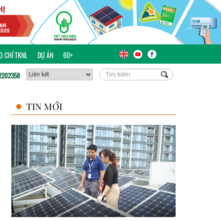
ÁO CHÍ TKNL
DỰ ÁN
60+
2202358
TIN MỚI