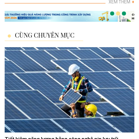
XEM THÊM
+
CÙNG CHUYÊN MỤC