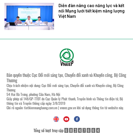
Diễn đàn nâng cao năng lực và kết
nối Mạng lưới tiết kiệm năng lượng
Việt Nam
Bản quyền thuộc Cục Đổi mới sáng tạo, Chuyển đổi xanh và Khuyến công, Bộ Công
Thương
Chịu trách nhiệm nội dung: Cục Đổi mới sáng tạo, Chuyển đổi xanh và Khuyến công, Bộ Công
Thương
54 Hai Bà Trưng, phường Cửa Nam, Hà Nội
Giấy phép số 148/GP-TTĐT do Cục Quản lý Phát thanh, Truyền hình và Thông tin điện tử, Bộ
thông tin và Truyền thông cấp ngày 3/8/2019
Ghi rõ nguồn:
tietkiemnangluong.com.vn
|
vneec.gov.vn
khi sử dụng thông tin từ website này.
Tổng số lượt truy cập
6
8
3
4
7
6
6
4