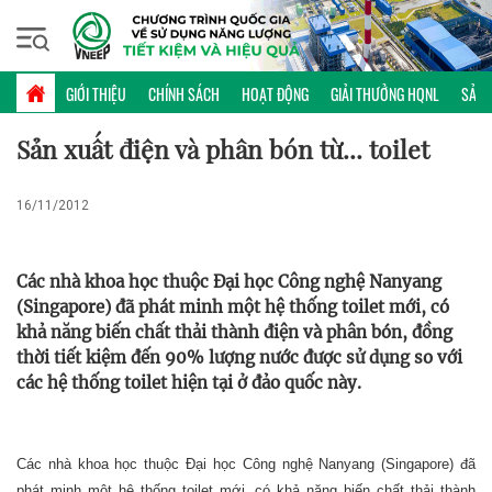
Thứ sáu, 07/08/2026 | 23:19 GMT+7
KHOA HỌC CÔNG NGHỆ
GIỚI THIỆU
CHÍNH SÁCH
HOẠT ĐỘNG
GIẢI THƯỞNG HQNL
SẢN 
Sản xuất điện và phân bón từ... toilet
16/11/2012
Các nhà khoa học thuộc Đại học Công nghệ Nanyang
(Singapore) đã phát minh một hệ thống toilet mới, có
khả năng biến chất thải thành điện và phân bón, đồng
thời tiết kiệm đến 90% lượng nước được sử dụng so với
các hệ thống toilet hiện tại ở đảo quốc này.
Các nhà khoa học thuộc Đại học Công nghệ Nanyang (Singapore) đã
phát minh một hệ thống toilet mới, có khả năng biến chất thải thành