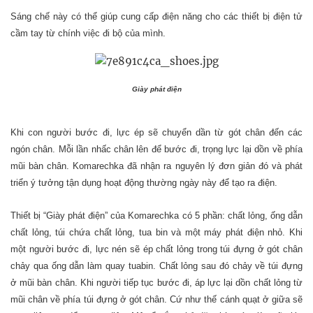
Sáng chế này có thể giúp cung cấp điện năng cho các thiết bị điện tử
cầm tay từ chính việc đi bộ của mình.
Giày phát điện
Khi con người bước đi, lực ép sẽ chuyển dần từ gót chân đến các
ngón chân. Mỗi lần nhấc chân lên để bước đi, trọng lực lại dồn về phía
mũi bàn chân. Komarechka đã nhận ra nguyên lý đơn giản đó và phát
triển ý tưởng tận dụng hoạt động thường ngày này để tạo ra điện.
Thiết bị “Giày phát điện” của Komarechka có 5 phần: chất lỏng, ống dẫn
chất lỏng, túi chứa chất lỏng, tua bin và một máy phát điện nhỏ. Khi
một người bước đi, lực nén sẽ ép chất lỏng trong túi đựng ở gót chân
chảy qua ống dẫn làm quay tuabin. Chất lỏng sau đó chảy về túi đựng
ở mũi bàn chân. Khi người tiếp tục bước đi, áp lực lại dồn chất lỏng từ
mũi chân về phía túi đựng ở gót chân. Cứ như thế cánh quạt ở giữa sẽ