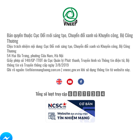
Bản quyền thuộc Cục Đổi mới sáng tạo, Chuyển đổi xanh và Khuyến công, Bộ Công
Thương
Chịu trách nhiệm nội dung: Cục Đổi mới sáng tạo, Chuyển đổi xanh và Khuyến công, Bộ Công
Thương
54 Hai Bà Trưng, phường Cửa Nam, Hà Nội
Giấy phép số 148/GP-TTĐT do Cục Quản lý Phát thanh, Truyền hình và Thông tin điện tử, Bộ
thông tin và Truyền thông cấp ngày 3/8/2019
Ghi rõ nguồn:
tietkiemnangluong.com.vn
|
vneec.gov.vn
khi sử dụng thông tin từ website này.
Tổng số lượt truy cập
6
8
3
7
7
3
0
4