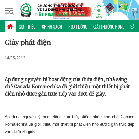
Thứ bảy, 08/08/2026 | 15:05 GMT+7
KHOA HỌC CÔNG NGHỆ
GIỚI THIỆU
CHÍNH SÁCH
HOẠT ĐỘNG
GIẢI THƯỞNG HQNL
SẢN 
Giày phát điện
14/05/2012
Áp dụng nguyên lý hoạt động của thủy điện, nhà sáng
chế Canada Komarechka đã giới thiệu một thiết bị phát
điện nhỏ được gắn trực tiếp vào dưới đế giày.
Áp dụng nguyên lý hoạt động của thủy điện, nhà sáng chế Canada
Komarechka đã giới thiệu một thiết bị phát điện nhỏ được gắn trực tiếp
vào dưới đế giày.