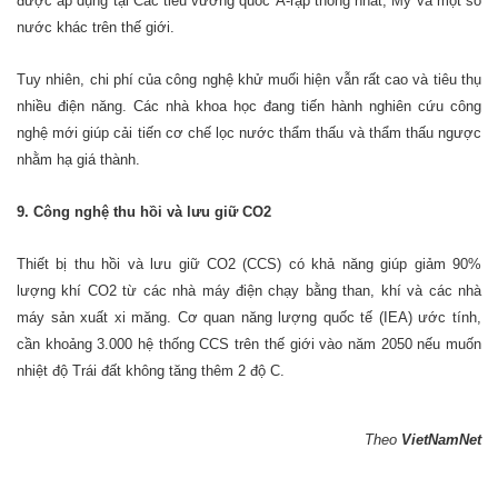
được áp dụng tại Các tiểu vương quốc Ả-rập thống nhất, Mỹ và một số
nước khác trên thế giới.
Tuy nhiên, chi phí của công nghệ khử muối hiện vẫn rất cao và tiêu thụ
nhiều điện năng. Các nhà khoa học đang tiến hành nghiên cứu công
nghệ mới giúp cải tiến cơ chế lọc nước thẩm thấu và thẩm thấu ngược
nhằm hạ giá thành.
9. Công nghệ thu hồi và lưu giữ CO2
Thiết bị thu hồi và lưu giữ CO2 (CCS) có khả năng giúp giảm 90%
lượng khí CO2 từ các nhà máy điện chạy bằng than, khí và các nhà
máy sản xuất xi măng. Cơ quan năng lượng quốc tế (IEA) ước tính,
cần khoảng 3.000 hệ thống CCS trên thế giới vào năm 2050 nếu muốn
nhiệt độ Trái đất không tăng thêm 2 độ C.
Theo
VietNamNet