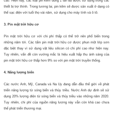
cao. Hiện nay, các loại pin kẽm dùng 1 lần đã được sử dụng trong các
thiết bị trợ thính. Trong tương lai, pin kẽm sẽ được sản xuất ở dạng có
thể sạc điện với tuổi thọ vài năm, sử dụng cho máy tính và ô tô.
3. Pin mặt trời hữu cơ
Pin mặt trời hữu cơ với chi phí thấp có thể trở nên phổ biến trong
những năm tới. Các tấm pin mặt trời hữu cơ được phun một lớp sơn
đặc biệt thay vì sử dụng vật liệu silicon có chi phí cao như hiện nay.
Tuy nhiên, vấn đề còn vướng mắc là hiệu xuất hấp thu ánh sáng của
pin mặt trời hữu cơ thấp hơn 9% so với pin mặt trời truyền thống.
4. Năng lượng biển
Các nước Anh, Mỹ, Canada và Na Uy đang dẫn đầu thế giới về phát
triển năng lượng từ sóng biển và thủy triều. Nước Anh dự định sẽ sử
dụng 20% lượng điện từ sóng biển và thủy triều vào những năm 2020.
Tuy nhiên, chi phí của nguồn năng lượng này vẫn còn khá cao chưa
thể phát triển thương mại.