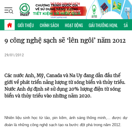
Thứ sáu, 07/08/2026 | 18:12 GMT+7
KHOA HỌC CÔNG NGHỆ
GIỚI THIỆU
CHÍNH SÁCH
HOẠT ĐỘNG
GIẢI THƯỞNG HQNL
SẢN 
9 công nghệ sạch sẽ ‘lên ngôi’ năm 2012
29/01/2012
Các nước Anh, Mỹ, Canada và Na Uy đang dẫn đầu thế
giới về phát triển năng lượng từ sóng biển và thủy triều.
Nước Anh dự định sẽ sử dụng 20% lượng điện từ sóng
biển và thủy triều vào những năm 2020.
Nhiên liệu sinh học từ tảo, pin kẽm, ánh sáng thông minh,... được dự
đoán là những công nghệ sạch tạo ra bước đột phá trong năm 2012.