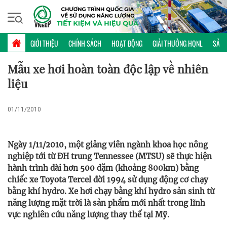
Thứ sáu, 07/08/2026 | 17:46 GMT+7
KHOA HỌC CÔNG NGHỆ
GIỚI THIỆU
CHÍNH SÁCH
HOẠT ĐỘNG
GIẢI THƯỞNG HQNL
SẢN 
Mẫu xe hơi hoàn toàn độc lập về nhiên
liệu
01/11/2010
Ngày 1/11/2010, một giảng viên ngành khoa học nông
nghiệp tới từ ĐH trung Tennessee (MTSU) sẽ thực hiện
hành trình dài hơn 500 dặm (khoảng 800km) bằng
chiếc xe Toyota Tercel đời 1994 sử dụng động cơ chạy
bằng khí hydro. Xe hơi chạy bằng khí hydro sản sinh từ
năng lượng mặt trời là sản phẩm mới nhất trong lĩnh
vực nghiên cứu năng lượng thay thế tại Mỹ.