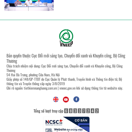
Bản quyền thuộc Cục Đổi mới sáng tạo, Chuyển đổi xanh và Khuyến công, Bộ Công
Thương
Chịu trách nhiệm nội dung: Cục Đổi mới sáng tạo, Chuyển đổi xanh và Khuyến công, Bộ Công
Thương
54 Hai Bà Trưng, phường Cửa Nam, Hà Nội
Giấy phép số 148/GP-TTĐT do Cục Quản lý Phát thanh, Truyền hình và Thông tin điện tử, Bộ
thông tin và Truyền thông cấp ngày 3/8/2019
Ghi rõ nguồn:
tietkiemnangluong.com.vn
|
vneec.gov.vn
khi sử dụng thông tin từ website này.
Tổng số lượt truy cập
6
8
3
3
7
2
4
2