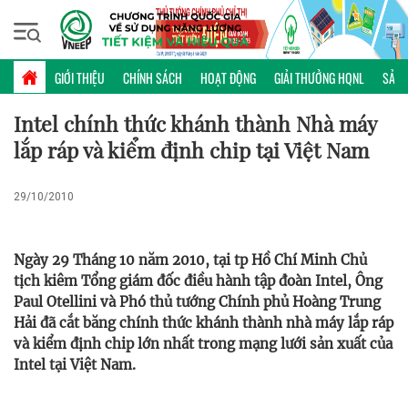
Chủ nhật, 09/08/2026 | 16:35 GMT+7
KHOA HỌC CÔNG NGHỆ
GIỚI THIỆU
CHÍNH SÁCH
HOẠT ĐỘNG
GIẢI THƯỞNG HQNL
SẢN 
Intel chính thức khánh thành Nhà máy
lắp ráp và kiểm định chip tại Việt Nam
29/10/2010
Ngày 29 Tháng 10 năm 2010, tại tp Hồ Chí Minh Chủ
tịch kiêm Tổng giám đốc điều hành tập đoàn Intel, Ông
Paul Otellini và Phó thủ tướng Chính phủ Hoàng Trung
Hải đã cắt băng chính thức khánh thành nhà máy lắp ráp
và kiểm định chip lớn nhất trong mạng lưới sản xuất của
Intel tại Việt Nam.