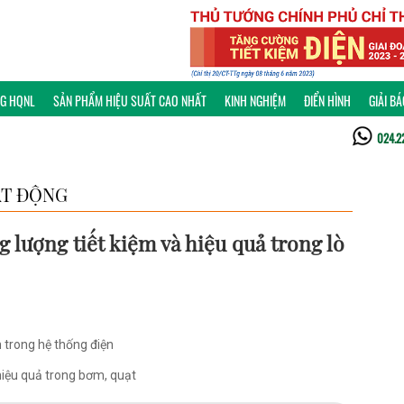
NG HQNL
SẢN PHẨM HIỆU SUẤT CAO NHẤT
KINH NGHIỆM
ĐIỂN HÌNH
GIẢI B
024.2
T ĐỘNG
ượng tiết kiệm và hiệu quả trong lò
 trong hệ thống điện
iệu quả trong bơm, quạt