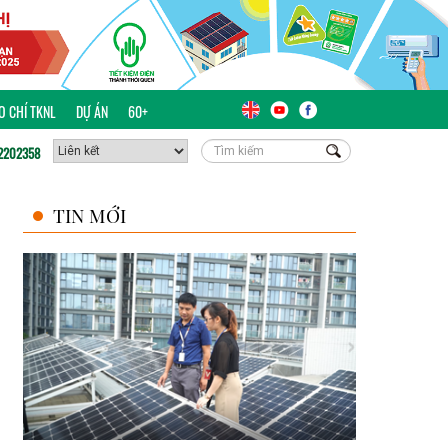
ÁO CHÍ TKNL
DỰ ÁN
60+
2202358
TIN MỚI