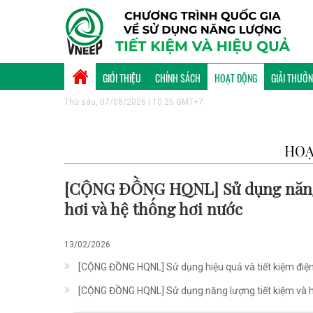
GIỚI THIỆU
CHÍNH SÁCH
HOẠT ĐỘNG
GIẢI THƯỞ
Thứ sáu, 07/08/2026 | 10:25 GMT+7
HOẠ
[CỘNG ĐỒNG HQNL] Sử dụng năng l
hơi và hệ thống hơi nước
13/02/2026
[CỘNG ĐỒNG HQNL] Sử dụng hiệu quả và tiết kiệm điện
[CỘNG ĐỒNG HQNL] Sử dụng năng lượng tiết kiệm và h