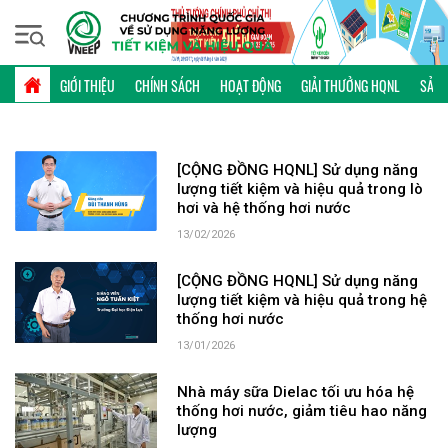
Chủ nhật, 09/08/2026 | 04:40 GMT+7
TỪ KHÓA: HỆ THỐNG HƠI NƯỚC
GIỚI THIỆU
CHÍNH SÁCH
HOẠT ĐỘNG
GIẢI THƯỞNG HQNL
SẢN 
[CỘNG ĐỒNG HQNL] Sử dụng năng
lượng tiết kiệm và hiệu quả trong lò
hơi và hệ thống hơi nước
13/02/2026
[CỘNG ĐỒNG HQNL] Sử dụng năng
lượng tiết kiệm và hiệu quả trong hệ
thống hơi nước
13/01/2026
Nhà máy sữa Dielac tối ưu hóa hệ
thống hơi nước, giảm tiêu hao năng
lượng