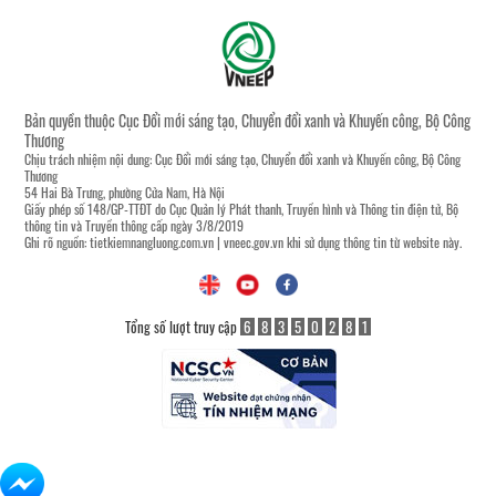
Bản quyền thuộc Cục Đổi mới sáng tạo, Chuyển đổi xanh và Khuyến công, Bộ Công
Thương
Chịu trách nhiệm nội dung: Cục Đổi mới sáng tạo, Chuyển đổi xanh và Khuyến công, Bộ Công
Thương
54 Hai Bà Trưng, phường Cửa Nam, Hà Nội
Giấy phép số 148/GP-TTĐT do Cục Quản lý Phát thanh, Truyền hình và Thông tin điện tử, Bộ
thông tin và Truyền thông cấp ngày 3/8/2019
Ghi rõ nguồn:
tietkiemnangluong.com.vn
|
vneec.gov.vn
khi sử dụng thông tin từ website này.
Tổng số lượt truy cập
6
8
3
5
0
2
8
1