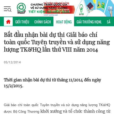
Thứ bảy, 08/08/2026 | 00:49 GMT+7
HOẠT ĐỘNG
GIỚI THIỆU
CHÍNH SÁCH
HOẠT ĐỘNG
GIẢI THƯỞNG HQNL
SẢN 
Bắt đầu nhận bài dự thi Giải báo chí
toàn quốc Tuyên truyền và sử dụng năng
lượng TK&HQ lần thứ VIII năm 2014
05/12/2014
Thời gian nhận bài dự thi từ tháng 11/2014 đến ngày
15/2/2015.
Giải báo chí toàn quốc Tuyên truyền và sử dụng năng lượng TK&HQ
khởi xướng và tổ chức thành công từ
được Bộ Công Thương