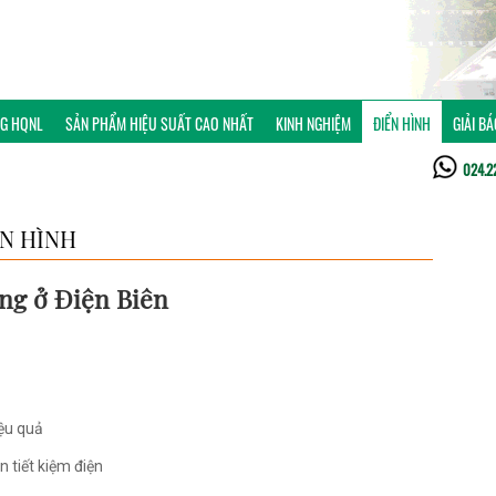
NG HQNL
SẢN PHẨM HIỆU SUẤT CAO NHẤT
KINH NGHIỆM
ĐIỂN HÌNH
GIẢI B
024.2
ỂN HÌNH
ợng ở Điện Biên
iệu quả
n tiết kiệm điện