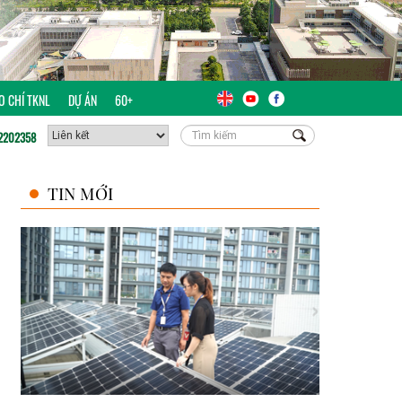
ÁO CHÍ TKNL
DỰ ÁN
60+
2202358
TIN MỚI