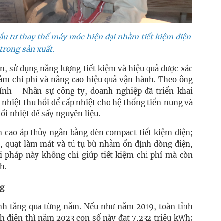
ầu tư thay thế máy móc hiện đại nhằm tiết kiệm điện
trong sản xuất.
n, sử dụng năng lượng tiết kiệm và hiệu quả được xác
iảm chi phí và nâng cao hiệu quả vận hành. Theo ông
nh - Nhân sự công ty, doanh nghiệp đã triển khai
 nhiệt thu hồi để cấp nhiệt cho hệ thống tiền nung và
đổi nhiệt để sấy nguyên liệu.
n cao áp thủy ngân bằng đèn compact tiết kiệm điện;
í, quạt làm mát và tủ tụ bù nhằm ổn định dòng điện,
i pháp này không chỉ giúp tiết kiệm chi phí mà còn
h.
ng
tỉnh tăng qua từng năm. Nếu như năm 2019, toàn tỉnh
h điện thì năm 2023 con số này đạt 7,232 triệu kWh;