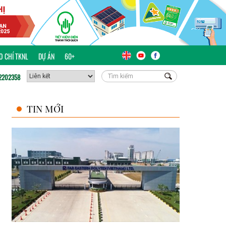
ÁO CHÍ TKNL
DỰ ÁN
60+
2202358
TIN MỚI