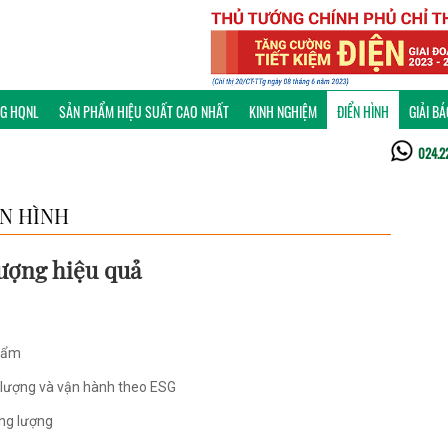
NG HQNL
SẢN PHẨM HIỆU SUẤT CAO NHẤT
KINH NGHIỆM
ĐIỂN HÌNH
GIẢI B
024.2
ỂN HÌNH
ượng hiệu quả
phẩm
g lượng và vận hành theo ESG
ăng lượng