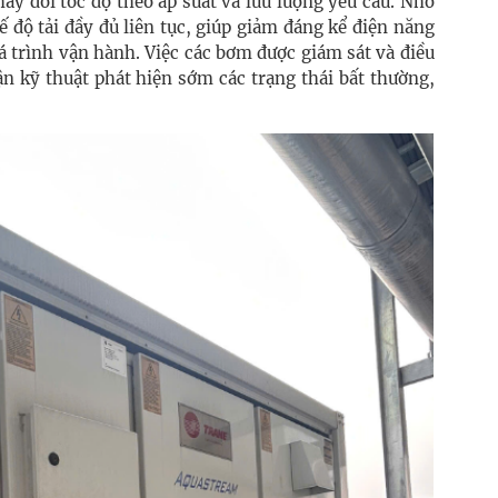
hay đổi tốc độ theo áp suất và lưu lượng yêu cầu. Nhờ
ế độ tải đầy đủ liên tục, giúp giảm đáng kể điện năng
á trình vận hành. Việc các bơm được giám sát và điều
n kỹ thuật phát hiện sớm các trạng thái bất thường,