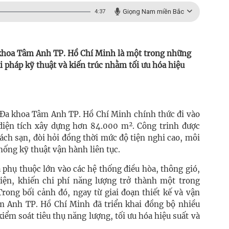
Giọng Nam miền Bắc
4:37
 khoa Tâm Anh TP. Hồ Chí Minh là một trong những
i pháp kỹ thuật và kiến trúc nhằm tối ưu hóa hiệu
n Đa khoa Tâm Anh TP. Hồ Chí Minh chính thức đi vào
diện tích xây dựng hơn 84.000 m². Công trinh được
ách sạn, đòi hỏi đồng thời mức độ tiện nghi cao, môi
hống kỹ thuật vận hành liên tục.
à phụ thuộc lớn vào các hệ thống điều hòa, thông gió,
 điện, khiến chi phí năng lượng trở thành một trong
rong bối cảnh đó, ngay từ giai đoạn thiết kế và vận
m Anh TP. Hồ Chí Minh đã triển khai đồng bộ nhiều
iểm soát tiêu thụ năng lượng, tối ưu hóa hiệu suất và