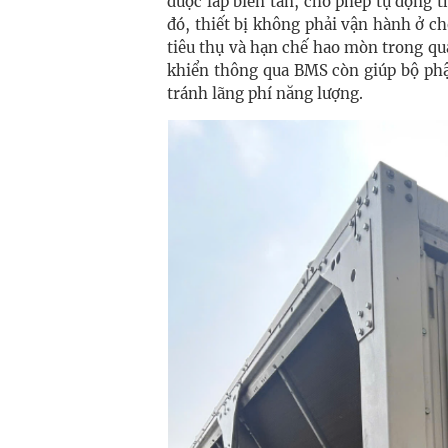
được lắp biến tần, cho phép tự động t
đó, thiết bị không phải vận hành ở ch
tiêu thụ và hạn chế hao mòn trong qu
khiển thông qua BMS còn giúp bộ phậ
tránh lãng phí năng lượng.