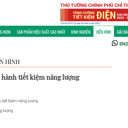
NG HQNL
SẢN PHẨM HIỆU SUẤT CAO NHẤT
KINH NGHIỆM
ĐIỂN HÌNH
GIẢI B
024.2
ỂN HÌNH
 hành tiết kiệm năng lượng
 tiết kiệm năng lượng
ng lượng