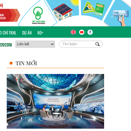
ÁO CHÍ TKNL
DỰ ÁN
60+
2202358
TIN MỚI