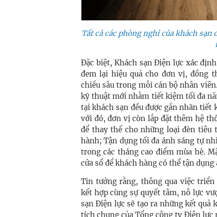
Tất cả các phòng nghỉ của khách sạn 
Đặc biệt, Khách sạn Điện lực xác định
đem lại hiệu quả cho đơn vị, đồng t
chiều sâu trong mỗi cán bộ nhân viên. 
kỹ thuật mới nhằm tiết kiệm tối đa năn
tại khách sạn đều được gắn nhãn tiết
với đó, đơn vị còn lắp đặt thêm hệ t
để thay thế cho những loại đèn tiêu
hành; Tận dụng tối đa ánh sáng tự nh
trong các tháng cao điểm mùa hè. Mặ
cửa sổ để khách hàng có thể tận dụng 
Tin tưởng rằng, thông qua việc triển 
kết hợp cùng sự quyết tâm, nỗ lực vư
sạn Điện lực sẽ tạo ra những kết quả k
tích chung của Tổng công ty Điện lực 