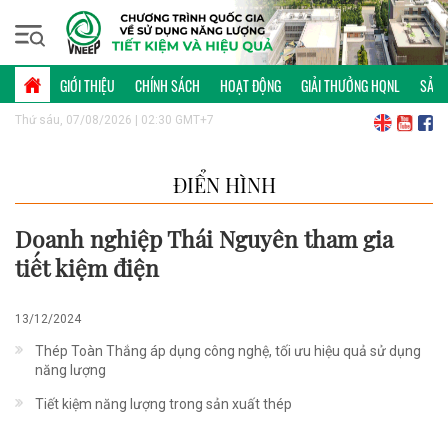
GIỚI THIỆU
CHÍNH SÁCH
HOẠT ĐỘNG
GIẢI THƯỞNG HQNL
SẢN 
Thứ sáu, 07/08/2026 | 02:30 GMT+7
ĐIỂN HÌNH
Doanh nghiệp Thái Nguyên tham gia
tiết kiệm điện
13/12/2024
Thép Toàn Thắng áp dụng công nghệ, tối ưu hiệu quả sử dụng
năng lượng
Tiết kiệm năng lượng trong sản xuất thép