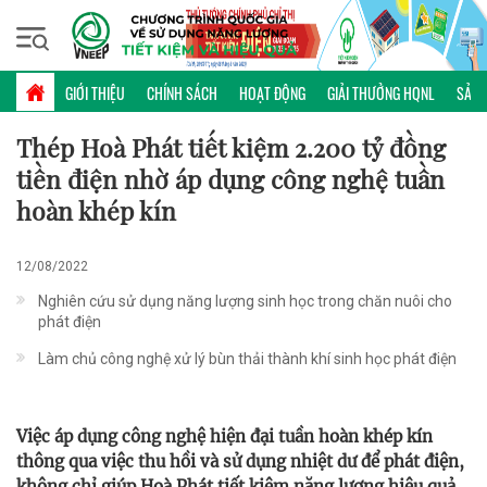
Thứ ba, 11/08/2026 | 02:25 GMT+7
ĐIỂN HÌNH
GIỚI THIỆU
CHÍNH SÁCH
HOẠT ĐỘNG
GIẢI THƯỞNG HQNL
SẢN 
Thép Hoà Phát tiết kiệm 2.200 tỷ đồng
tiền điện nhờ áp dụng công nghệ tuần
hoàn khép kín
12/08/2022
Nghiên cứu sử dụng năng lượng sinh học trong chăn nuôi cho
phát điện
Làm chủ công nghệ xử lý bùn thải thành khí sinh học phát điện
Việc áp dụng công nghệ hiện đại tuần hoàn khép kín
thông qua việc thu hồi và sử dụng nhiệt dư để phát điện,
không chỉ giúp Hoà Phát tiết kiệm năng lượng hiệu quả,