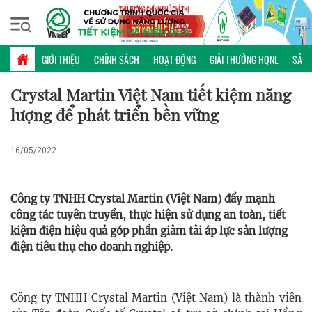
Thứ sáu, 07/08/2026 | 16:00 GMT+7
ĐIỂN HÌNH
GIỚI THIỆU
CHÍNH SÁCH
HOẠT ĐỘNG
GIẢI THƯỞNG HQNL
SẢN 
Crystal Martin Việt Nam tiết kiệm năng
lượng để phát triển bền vững
16/05/2022
Công ty TNHH Crystal Martin (Việt Nam) đẩy mạnh
công tác tuyên truyền, thực hiện sử dụng an toàn, tiết
kiệm điện hiệu quả góp phần giảm tải áp lực sản lượng
điện tiêu thụ cho doanh nghiệp.
Công ty TNHH Crystal Martin (Việt Nam) là thành viên